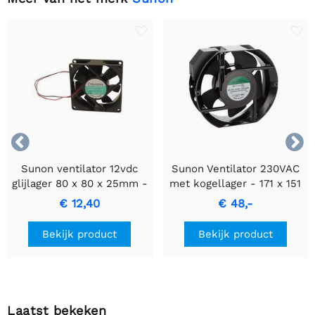


Sunon ventilator 12vdc
Sunon Ventilator 230VAC
glijlager 80 x 80 x 25mm -
met kogellager - 171 x 151
type: EF80251S3-1000U-
x 51 mm
€ 12,40
€ 48,-
A99
Bekijk product
Bekijk product
Laatst bekeken