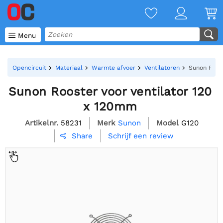

Menu
Opencircuit
Materiaal
Warmte afvoer
Ventilatoren
Sunon Roost
Sunon Rooster voor ventilator 120
x 120mm
Artikelnr.
58231
Merk
Sunon
Model
G120
Schrijf een review
Share
