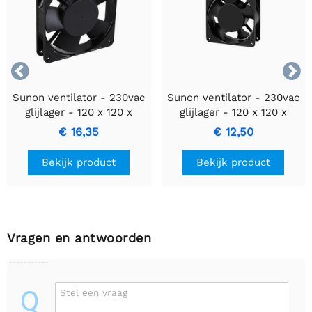


Sunon ventilator - 230vac
Sunon ventilator - 230vac
glijlager - 120 x 120 x
glijlager - 120 x 120 x
25mm
38mm
€ 16,35
€ 12,50
Bekijk product
Bekijk product
Vragen en antwoorden
Q
Stel een vraag