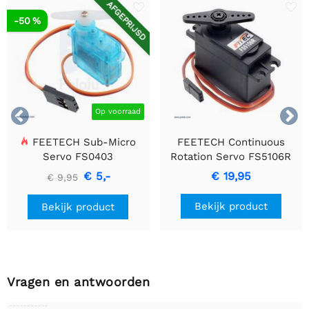
AFGEPRIJSD
-50 %


Op voorraad
FEETECH Sub-Micro
FEETECH Continuous
Servo FS0403
Rotation Servo FS5106R
€ 5,-
€ 19,95
€ 9,95
Bekijk product
Bekijk product
Vragen en antwoorden