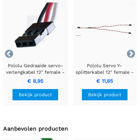


Pololu Gedraaide servo-
Pololu Servo Y-
verlengkabel 12" female -
splitterkabel 12" female -
female
2x female
€ 8,95
€ 11,65
Bekijk product
Bekijk product
Aanbevolen producten