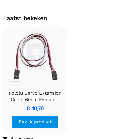
Laatst bekeken
Pololu Servo Extension
Cable 60cm Female -
Female
€ 10,70
Bekijk product
Lijst wissen
