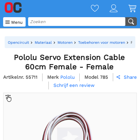

Menu
Opencircuit
Materiaal
Motoren
Toebehoren voor motoren
Polo
Pololu Servo Extension Cable
60cm Female - Female
Artikelnr.
55711
Merk
Pololu
Model
785
Share

Schrijf een review