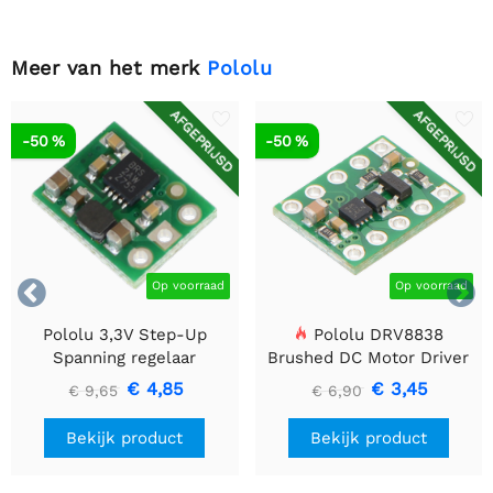
Meer van het merk
Pololu
AFGEPRIJSD
AFGEPRIJSD
-50 %
-50 %


Op voorraad
Op voorraad
Pololu 3,3V Step-Up
Pololu DRV8838
Spanning regelaar
Brushed DC Motor Driver
U1V10F3
€ 4,85
€ 3,45
€ 9,65
€ 6,90
Bekijk product
Bekijk product