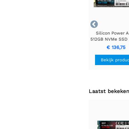

Silicon Power A
512GB NVMe SSD |
Gen3 | 2.200MB/s
€ 136,75
| 1.600MB/s schr
Bekijk produ
Laatst bekeke