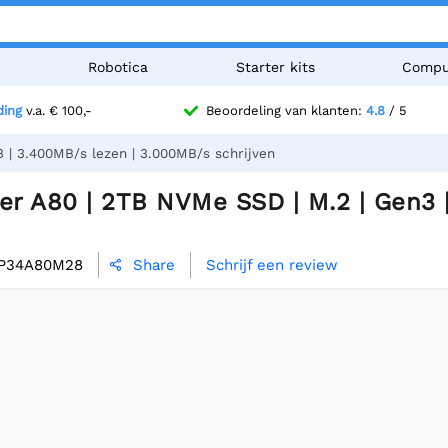
n
Robotica
Starter kits
Compu
ding
v.a. € 100,-
Beoordeling van klanten:
4.8
/ 5
 | 3.400MB/s lezen | 3.000MB/s schrijven
er A80 | 2TB NVMe SSD | M.2 | Gen3 
P34A80M28
Schrijf een review
Share
