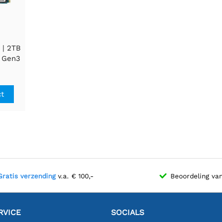
 | 2TB
| Gen3
en |
jven
ct
Gratis verzending
v.a. € 100,-
Beoordeling va
RVICE
SOCIALS