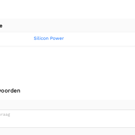
e
Silicon Power
woorden
vraag