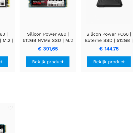
60 |
Silicon Power A80 |
Silicon Power PC60 |
 M.2 |
512GB NVMe SSD | M.2
Externe SSD | 512GB |
 lezen
Gen3 | 2.700MB/s Lezen
USB 3.2 Gen 2
€ 391,65
€ 144,75
ijven
| 1.400MB/s Schrijven
ct
Bekijk product
Bekijk product
n