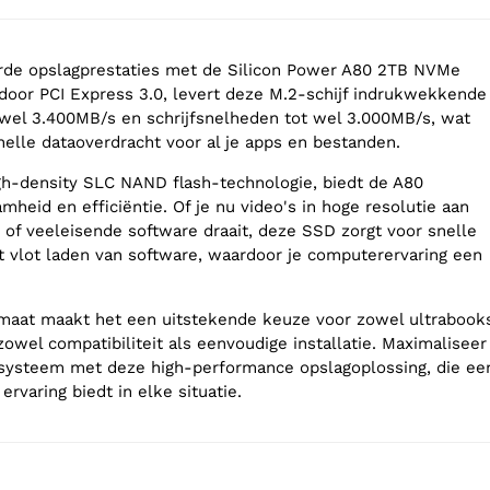
rde opslagprestaties met de Silicon Power A80 2TB NVMe
oor PCI Express 3.0, levert deze M.2-schijf indrukwekkende
wel 3.400MB/s en schrijfsnelheden tot wel 3.000MB/s, wat
nelle dataoverdracht voor al je apps en bestanden.
h-density SLC NAND flash-technologie, biedt de A80
heid en efficiëntie. Of je nu video's in hoge resolutie aan
of veeleisende software draait, deze SSD zorgt voor snelle
et vlot laden van software, waardoor je computerervaring een
rmaat maakt het een uitstekende keuze voor zowel ultrabook
owel compatibiliteit als eenvoudige installatie. Maximaliseer
 systeem met deze high-performance opslagoplossing, die ee
ervaring biedt in elke situatie.