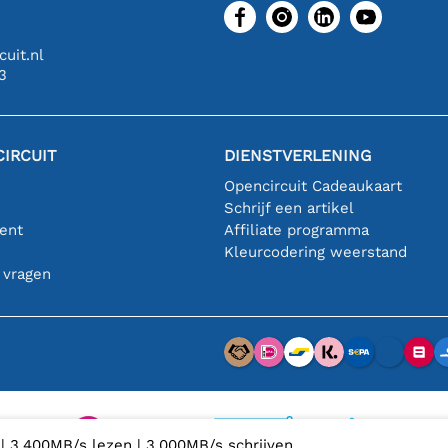
uit.nl
3
IRCUIT
DIENSTVERLENING
Opencircuit Cadeaukaart
Schrijf een artikel
ent
Affiliate programma
n
Kleurcodering weerstand
 vragen
| 3.400MB/s lezen | 3.000MB/s schrijven