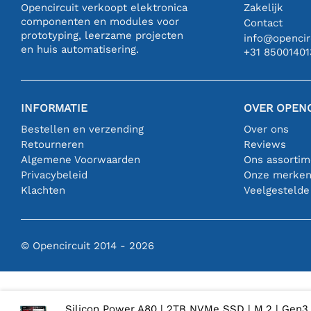
Opencircuit verkoopt elektronica
Zakelijk
componenten en modules voor
Contact
prototyping, leerzame projecten
info@opencirc
en huis automatisering.
+31 85001401
INFORMATIE
OVER OPENC
Bestellen en verzending
Over ons
Retourneren
Reviews
Algemene Voorwaarden
Ons assortim
Privacybeleid
Onze merke
Klachten
Veelgestelde
© Opencircuit 2014 - 2026
Silicon Power A80 | 2TB NVMe SSD | M.2 | Gen3 