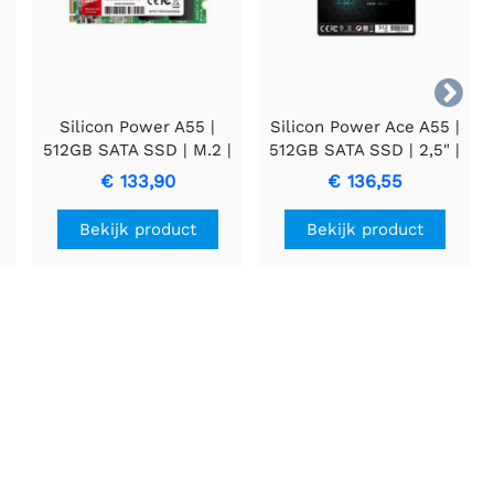

Silicon Power A55 |
Silicon Power Ace A55 |
512GB SATA SSD | M.2 |
512GB SATA SSD | 2,5" |
560MB/s lezen |
500 MB/s Lezen | 450
€ 133,90
€ 136,55
530MB/s schrijven
MB/s Schrijven
Bekijk product
Bekijk product