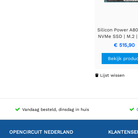
Silicon Power A80
NVMe SSD | M.2 
| 3.400MB/s lez
€ 515,90
3.000MB/s schri
Bekijk produ
Lijst wissen

Vandaag besteld, dinsdag in huis
OPENCIRCUIT NEDERLAND
KLANTENSE