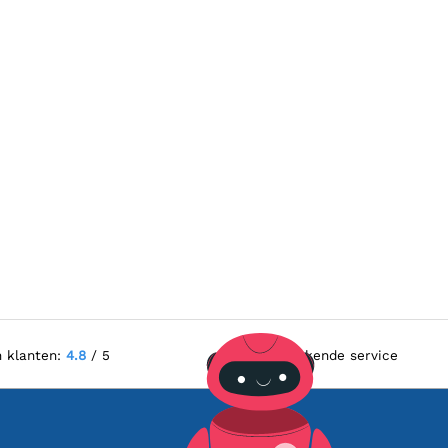
n klanten:
4.8
/ 5
Uitstekende service