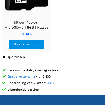
Silicon Power |
MicroSDHC | 8GB | Klasse
10
€ 14,-
Bekijk product
Lijst wissen

Vandaag besteld, dinsdag in huis
Gratis verzending
v.a. € 100,-
Beoordeling van klanten:
4.8
/ 5
Uitstekende service