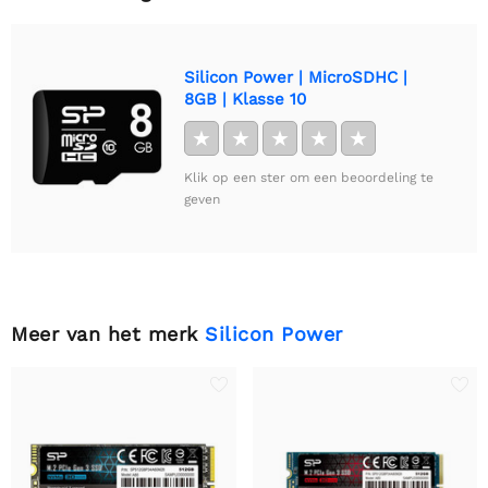
Silicon Power | MicroSDHC |
8GB | Klasse 10
★
★
★
★
★
Klik op een ster om een beoordeling te
geven
Meer van het merk
Silicon Power