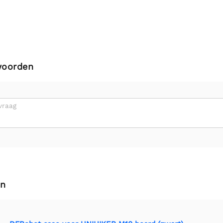
woorden
vraag
en