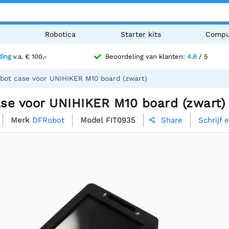
n
Robotica
Starter kits
Compu
ding
v.a. € 100,-
Beoordeling van klanten:
4.8
/ 5
bot case voor UNIHIKER M10 board (zwart)
se voor UNIHIKER M10 board (zwart)
Merk
DFRobot
Model
FIT0935
Schrijf 
Share
