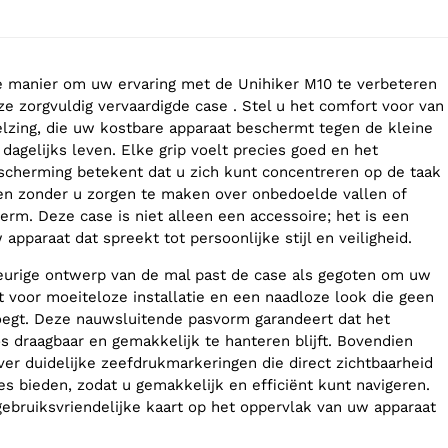
 manier om uw ervaring met de Unihiker M10 te verbeteren
e zorgvuldig vervaardigde case . Stel u het comfort voor van
lzing, die uw kostbare apparaat beschermt tegen de kleine
dagelijks leven. Elke grip voelt precies goed en het
cherming betekent dat u zich kunt concentreren op de taak
en zonder u zorgen te maken over onbedoelde vallen of
erm. Deze case is niet alleen een accessoire; het is een
apparaat dat spreekt tot persoonlijke stijl en veiligheid.
eurige ontwerp van de mal past de case als gegoten om uw
t voor moeiteloze installatie en een naadloze look die geen
oegt. Deze nauwsluitende pasvorm garandeert dat het
s draagbaar en gemakkelijk te hanteren blijft. Bovendien
ver duidelijke zeefdrukmarkeringen die direct zichtbaarheid
es bieden, zodat u gemakkelijk en efficiënt kunt navigeren.
 gebruiksvriendelijke kaart op het oppervlak van uw apparaat