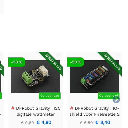
SD
AFGEPRIJSD
AFGEPRIJSD
-50 %
-50 %
d
Op voorraad
Op voorraad

DFRobot Gravity : I2C
DFRobot Gravity : IO-
-
digitale wattmeter
shield voor FireBeetle 2
r
(ESP32-E/M0)
€ 4,80
€ 3,40
€ 9,60
€ 6,80