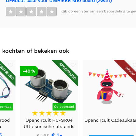
DFRobot case voor UNIHIKER M10 board (zwart)
★
★
★
★
★
Klik op een ster om een beoordeling te ge
 kochten of bekeken ook
GEPRIJSD
AFGEPRIJSD
OP=OP
-49 %
oorraad
Op voorraad
arood
Opencircuit HC-SR04
Opencircuit Cadeaukaa
n
Ultrasonische afstands
g kit
detectie module
5
€ 1,-
€ 1,95