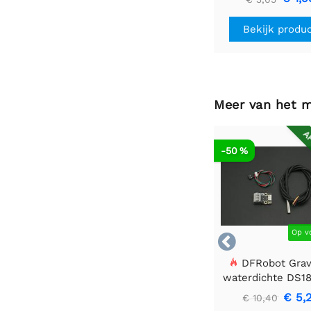
Bekijk produ
Meer van het 
AF
-50 %
Op v

DFRobot Gravi
waterdichte DS1
sensorset
€ 5,
€ 10,40