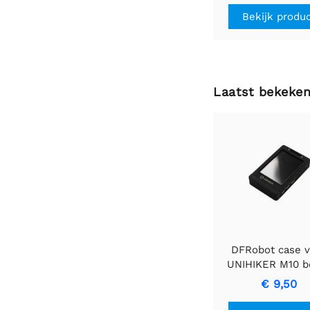
Bekijk produ
Laatst bekeke
DFRobot case 
UNIHIKER M10 b
(zwart)
€ 9,50