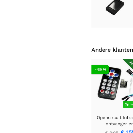
Andere klanten
AF
-49 %
Op v
Opencircuit Infr
ontvanger e
afstandsbedienin
€ 1,5
€ 3,05