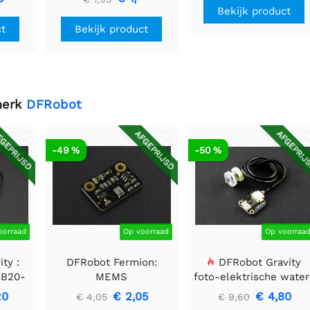
Bekijk product
ct
Bekijk product
merk
DFRobot
GEPRIJSD
AFGEPRIJSD
AFGEPRIJ
-49 %
-50 %
oorraad
Op voorraad
Op voorraa
ty :
DFRobot Fermion:
DFRobot Gravity
8B20-
MEMS
foto-elektrische water
microfoonmodule
/ vloeistofniveausenso
20
€ 2,05
€ 4,80
€ 4,05
€ 9,60
voor Arduino