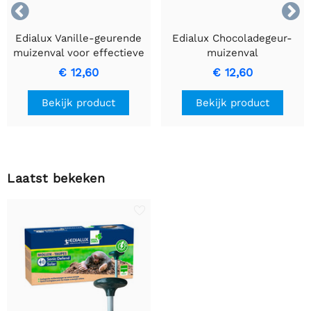


Edialux Vanille-geurende
Edialux Chocoladegeur-
muizenval voor effectieve
muizenval
ongediertebestrijding
€ 12,60
€ 12,60
Bekijk product
Bekijk product
Laatst bekeken