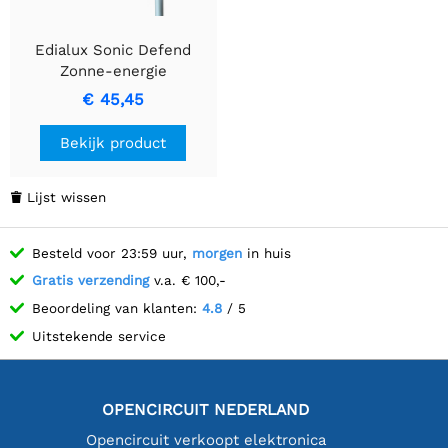
Edialux Sonic Defend
Zonne-energie
aangedreven Ultrasone
€ 45,45
Mollenverjager
Bekijk product
Lijst wissen

Besteld voor 23:59 uur,
morgen
in huis
Gratis verzending
v.a. € 100,-
Beoordeling van klanten:
4.8
/ 5
Uitstekende service
OPENCIRCUIT NEDERLAND
Opencircuit verkoopt elektronica