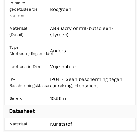
Primaire
Bosgroen
gedetailleerde
kleuren
ABS (acrylonitril-butadieen-
Materiaal
styreen)
(Detail)
Type
Anders
Dierbestrijdingsmiddel
Vrije natuur
Leeflocatie Dier
IP04 - Geen bescherming tegen
IP-
aanraking; plensdicht
Beschermingsklasse
10.56 m
Bereik
Datasheet
Kunststof
Materiaal