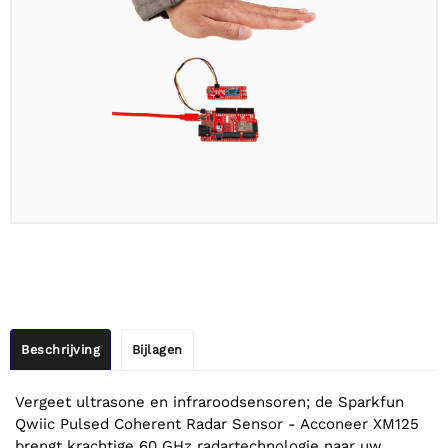
Beschrijving
Bijlagen
Vergeet ultrasone en infraroodsensoren; de Sparkfun
Qwiic Pulsed Coherent Radar Sensor - Acconeer XM125
brengt krachtige 60 GHz radartechnologie naar uw