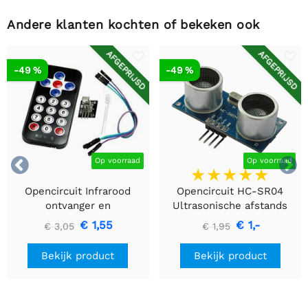
Andere klanten kochten of bekeken ook
AFGEPRIJSD
AFGEPRIJSD
-49 %
-49 %


Op voorraad
Op voorraad
Opencircuit Infrarood
Opencircuit HC-SR04
ontvanger en
Ultrasonische afstands
afstandsbediening kit
detectie module
€ 1,55
€ 1,-
€ 3,05
€ 1,95
Bekijk product
Bekijk product