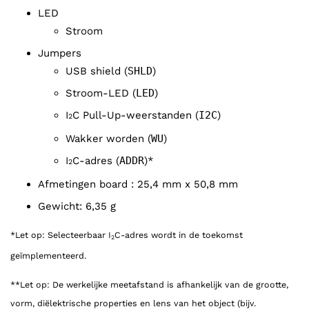
LED
Stroom
Jumpers
USB shield (
SHLD
)
Stroom-LED (
LED
)
I
C Pull-Up-weerstanden (
I2C
)
2
Wakker worden (
WU
)
I
C-adres (
ADDR
)*
2
Afmetingen board : 25,4 mm x 50,8 mm
Gewicht: 6,35 g
*Let op: Selecteerbaar I
C-adres wordt in de toekomst
2
geïmplementeerd.
**Let op: De werkelijke meetafstand is afhankelijk van de grootte,
vorm, diëlektrische properties en lens van het object (bijv.