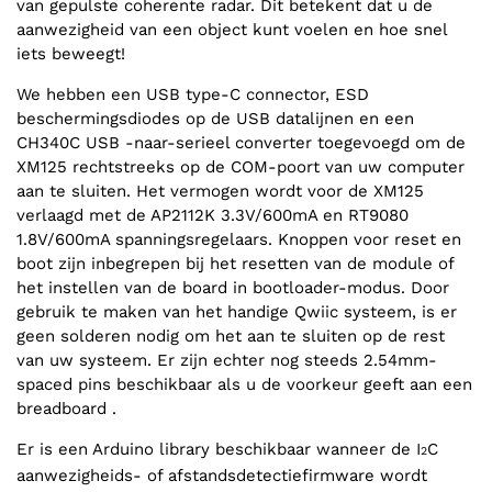
van gepulste coherente radar. Dit betekent dat u de
aanwezigheid van een object kunt voelen en hoe snel
iets beweegt!
We hebben een USB type-C connector, ESD
beschermingsdiodes op de USB datalijnen en een
CH340C USB -naar-serieel converter toegevoegd om de
XM125 rechtstreeks op de COM-poort van uw computer
aan te sluiten. Het vermogen wordt voor de XM125
verlaagd met de AP2112K 3.3V/600mA en RT9080
1.8V/600mA spanningsregelaars. Knoppen voor reset en
boot zijn inbegrepen bij het resetten van de module of
het instellen van de board in bootloader-modus. Door
gebruik te maken van het handige Qwiic systeem, is er
geen solderen nodig om het aan te sluiten op de rest
van uw systeem. Er zijn echter nog steeds 2.54mm-
spaced pins beschikbaar als u de voorkeur geeft aan een
breadboard .
Er is een Arduino library beschikbaar wanneer de I
C
2
aanwezigheids- of afstandsdetectiefirmware wordt