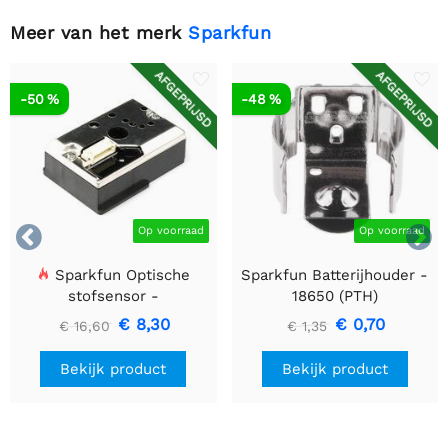
Meer van het merk
Sparkfun
AFGEPRIJSD
AFGEPRIJSD
-50 %
-48 %


Op voorraad
Op voorraad
Sparkfun Optische
Sparkfun Batterijhouder -
stofsensor -
18650 (PTH)
GP2Y1010AU0F
€ 8,30
€ 0,70
€ 16,60
€ 1,35
Bekijk product
Bekijk product