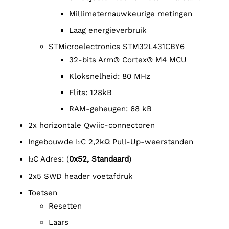
Millimeternauwkeurige metingen
Laag energieverbruik
STMicroelectronics STM32L431CBY6
32-bits Arm® Cortex® M4 MCU
Kloksnelheid: 80 MHz
Flits: 128kB
RAM-geheugen: 68 kB
2x horizontale Qwiic-connectoren
Ingebouwde I
C 2,2kΩ Pull-Up-weerstanden
2
I
C Adres: (
0x52, Standaard
)
2
2x5 SWD header voetafdruk
Toetsen
Resetten
Laars