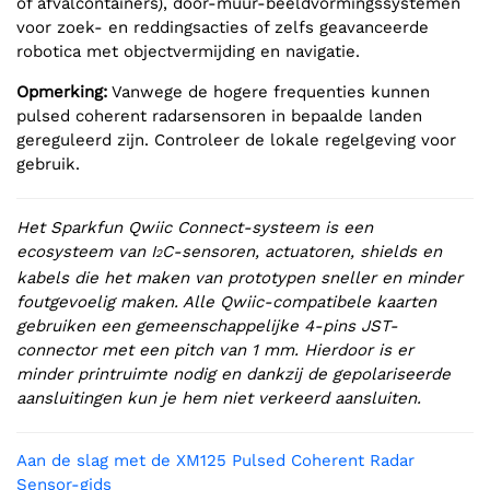
of afvalcontainers), door-muur-beeldvormingssystemen
voor zoek- en reddingsacties of zelfs geavanceerde
robotica met objectvermijding en navigatie.
Opmerking:
Vanwege de hogere frequenties kunnen
pulsed coherent radarsensoren in bepaalde landen
gereguleerd zijn. Controleer de lokale regelgeving voor
gebruik.
Het Sparkfun Qwiic Connect-systeem is een
ecosysteem van I
C-sensoren, actuatoren, shields en
2
kabels die het maken van prototypen sneller en minder
foutgevoelig maken. Alle Qwiic-compatibele kaarten
gebruiken een gemeenschappelijke 4-pins JST-
connector met een pitch van 1 mm. Hierdoor is er
minder printruimte nodig en dankzij de gepolariseerde
aansluitingen kun je hem niet verkeerd aansluiten.
Aan de slag met de XM125 Pulsed Coherent Radar
Sensor-gids