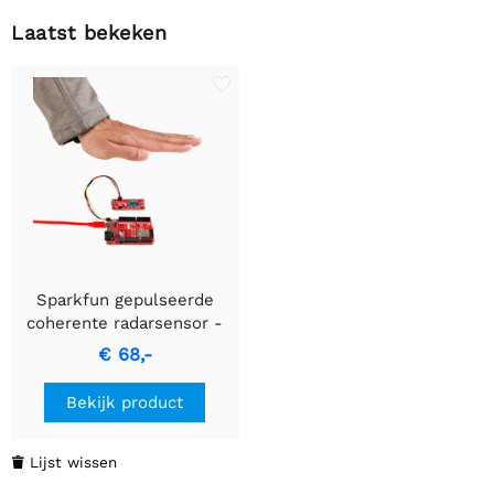
Laatst bekeken
Sparkfun gepulseerde
coherente radarsensor -
Acconeer XM125 (Qwiic)
€ 68,-
Bekijk product
Lijst wissen
