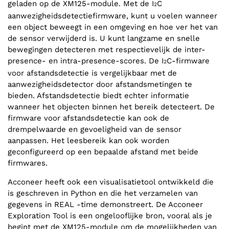
geladen op de XM125-module. Met de I
C
2
aanwezigheidsdetectiefirmware, kunt u voelen wanneer
een object beweegt in een omgeving en hoe ver het van
de sensor verwijderd is. U kunt langzame en snelle
bewegingen detecteren met respectievelijk de inter-
presence- en intra-presence-scores. De I
C-firmware
2
voor afstandsdetectie is vergelijkbaar met de
aanwezigheidsdetector door afstandsmetingen te
bieden. Afstandsdetectie biedt echter informatie
wanneer het objecten binnen het bereik detecteert. De
firmware voor afstandsdetectie kan ook de
drempelwaarde en gevoeligheid van de sensor
aanpassen. Het leesbereik kan ook worden
geconfigureerd op een bepaalde afstand met beide
firmwares.
Acconeer heeft ook een visualisatietool ontwikkeld die
is geschreven in Python en die het verzamelen van
gegevens in REAL -time demonstreert. De Acconeer
Exploration Tool is een ongelooflijke bron, vooral als je
begint met de XM125-module om de mogelijkheden van