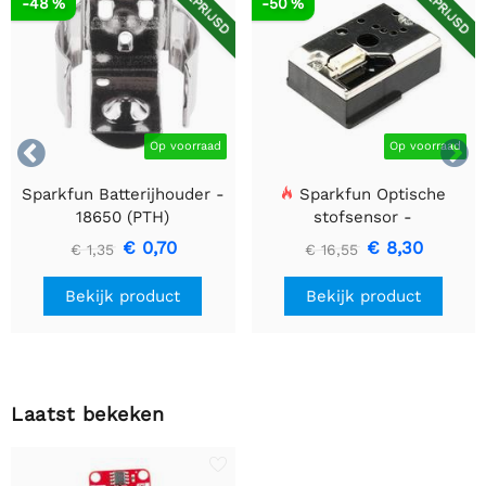
AFGEPRIJSD
AFGEPRIJSD
-48 %
-50 %


Op voorraad
Op voorraad
Sparkfun Batterijhouder -
Sparkfun Optische
18650 (PTH)
stofsensor -
GP2Y1010AU0F
€ 0,70
€ 8,30
€ 1,35
€ 16,55
Bekijk product
Bekijk product
Laatst bekeken