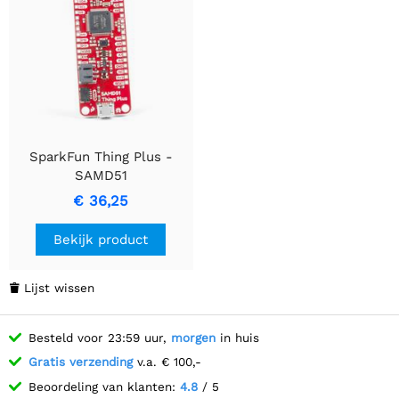
SparkFun Thing Plus -
SAMD51
€ 36,25
Bekijk product
Lijst wissen

Besteld voor 23:59 uur,
morgen
in huis
Gratis verzending
v.a. € 100,-
Beoordeling van klanten:
4.8
/ 5