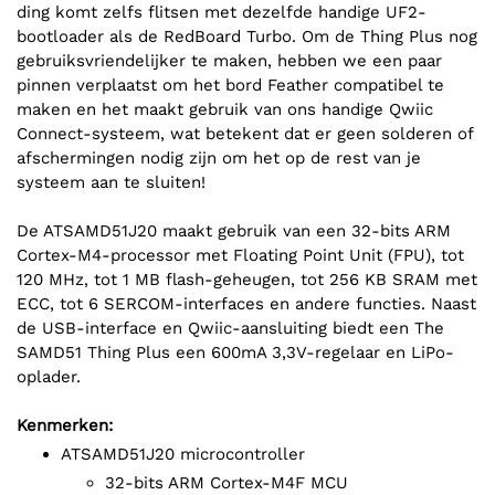
ding komt zelfs flitsen met dezelfde handige UF2-
bootloader als de RedBoard Turbo. Om de Thing Plus nog
gebruiksvriendelijker te maken, hebben we een paar
pinnen verplaatst om het bord Feather compatibel te
maken en het maakt gebruik van ons handige Qwiic
Connect-systeem, wat betekent dat er geen solderen of
afschermingen nodig zijn om het op de rest van je
systeem aan te sluiten!
De ATSAMD51J20 maakt gebruik van een 32-bits ARM
Cortex-M4-processor met Floating Point Unit (FPU), tot
120 MHz, tot 1 MB flash-geheugen, tot 256 KB SRAM met
ECC, tot 6 SERCOM-interfaces en andere functies. Naast
de USB-interface en Qwiic-aansluiting biedt een The
SAMD51 Thing Plus een 600mA 3,3V-regelaar en LiPo-
oplader.
Kenmerken:
ATSAMD51J20 microcontroller
32-bits ARM Cortex-M4F MCU