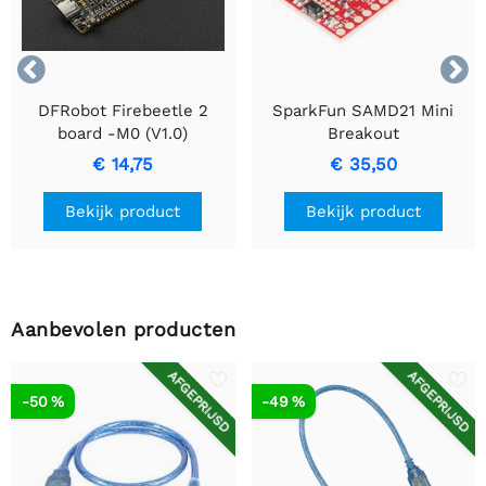


DFRobot Firebeetle 2
SparkFun SAMD21 Mini
board -M0 (V1.0)
Breakout
€ 14,75
€ 35,50
Bekijk product
Bekijk product
Aanbevolen producten
AFGEPRIJSD
AFGEPRIJSD
-50 %
-49 %