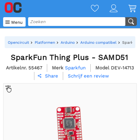

Menu
Opencircuit
Platformen
Arduino
Arduino compatibel
SparkFun
SparkFun Thing Plus - SAMD51
Artikelnr.
55467
Merk
Sparkfun
Model
DEV-14713
Schrijf een review
Share
