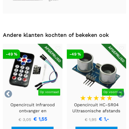
Andere klanten kochten of bekeken ook
AFGEPRIJSD
AFGEPRIJSD
-49 %
-49 %


Op voorraad
Op voorraad
Opencircuit Infrarood
Opencircuit HC-SR04
ontvanger en
Ultrasonische afstands
afstandsbediening kit
detectie module
€ 1,55
€ 1,-
€ 3,05
€ 1,95