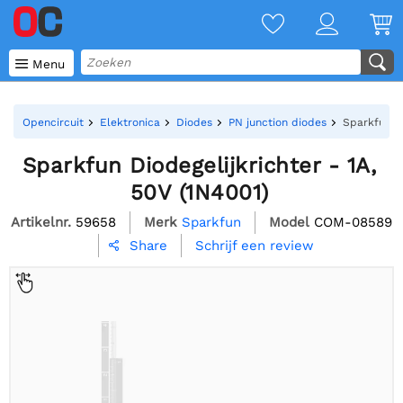

Menu
Opencircuit
Elektronica
Diodes
PN junction diodes
Sparkfun Di
Sparkfun Diodegelijkrichter - 1A,
50V (1N4001)
Artikelnr.
59658
Merk
Sparkfun
Model
COM-08589
Schrijf een review
Share
