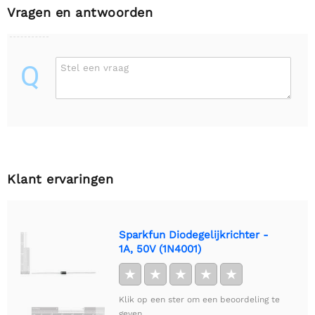
Vragen en antwoorden
Q
Stel een vraag
Klant ervaringen
Sparkfun Diodegelijkrichter -
1A, 50V (1N4001)
★
★
★
★
★
Klik op een ster om een beoordeling te
geven