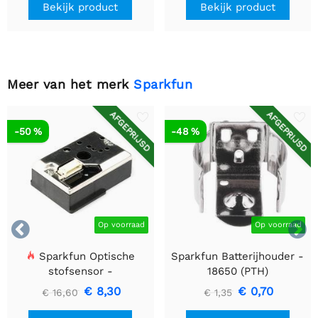
Bekijk product
Bekijk product
Meer van het merk
Sparkfun
AFGEPRIJSD
AFGEPRIJSD
-50 %
-48 %


Op voorraad
Op voorraad
Sparkfun Optische
Sparkfun Batterijhouder -
stofsensor -
18650 (PTH)
GP2Y1010AU0F
€ 8,30
€ 0,70
€ 16,60
€ 1,35