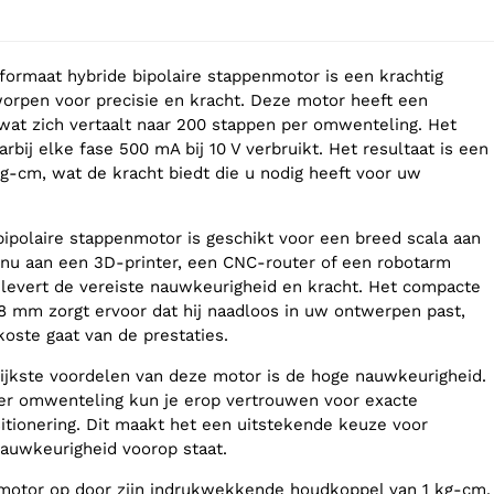
formaat hybride bipolaire stappenmotor is een krachtig
worpen voor precisie en kracht. Deze motor heeft een
 wat zich vertaalt naar 200 stappen per omwenteling. Het
arbij elke fase 500 mA bij 10 V verbruikt. Het resultaat is een
g-cm, wat de kracht biedt die u nodig heeft voor uw
bipolaire stappenmotor is geschikt voor een breed scala aan
 nu aan een 3D-printer, een CNC-router of een robotarm
levert de vereiste nauwkeurigheid en kracht. Het compacte
8 mm zorgt ervoor dat hij naadloos in uw ontwerpen past,
koste gaat van de prestaties.
ijkste voordelen van deze motor is de hoge nauwkeurigheid.
er omwenteling kun je erop vertrouwen voor exacte
tionering. Dit maakt het een uitstekende keuze voor
nauwkeurigheid voorop staat.
 motor op door zijn indrukwekkende houdkoppel van 1 kg-cm.