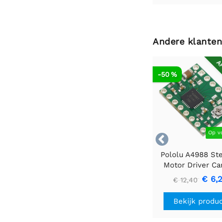
Andere klanten
AF
-50 %
Op v

Pololu A4988 St
Motor Driver Car
€ 6,
€ 12,40
Bekijk produ