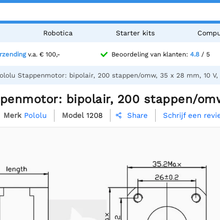
n
Robotica
Starter kits
Compu
erzending
v.a. € 100,-
Beoordeling van klanten:
4.8
/ 5
ololu Stappenmotor: bipolair, 200 stappen/omw, 35 x 28 mm, 10 V, 
penmotor: bipolair, 200 stappen/omw
Merk
Pololu
Model
1208
Schrijf een rev
Share
