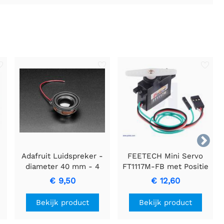

Adafruit Luidspreker -
FEETECH Mini Servo
diameter 40 mm - 4
FT1117M-FB met Positie
ohm 3 watt
Feedback
€ 9,50
€ 12,60
Bekijk product
Bekijk product