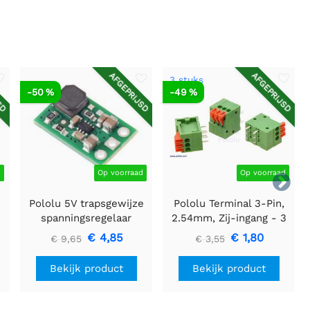
SD
AFGEPRIJSD
AFGEPRIJSD
3 stuks
-50 %
-49 %
d
Op voorraad
Op voorraad

Pololu 5V trapsgewijze
Pololu Terminal 3-Pin,
spanningsregelaar
2.54mm, Zij-ingang - 3
U3V16F5
stuks
€ 4,85
€ 1,80
€ 9,65
€ 3,55
Bekijk product
Bekijk product