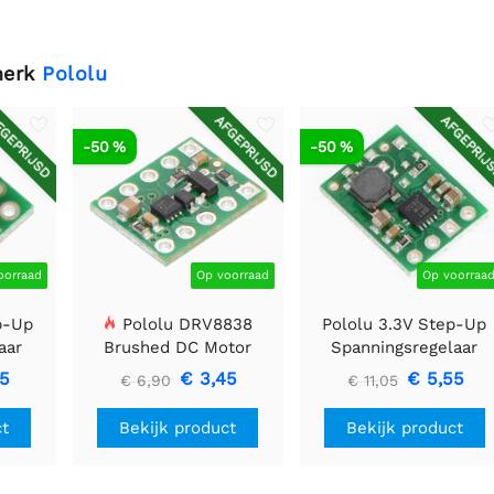
merk
Pololu
GEPRIJSD
AFGEPRIJSD
AFGEPRIJ
-50 %
-50 %
oorraad
Op voorraad
Op voorraa
p-Up
Pololu DRV8838
Pololu 3.3V Step-Up
aar
Brushed DC Motor
Spanningsregelaar
Driver
U1V11F3
85
€ 3,45
€ 5,55
€ 6,90
€ 11,05
ct
Bekijk product
Bekijk product