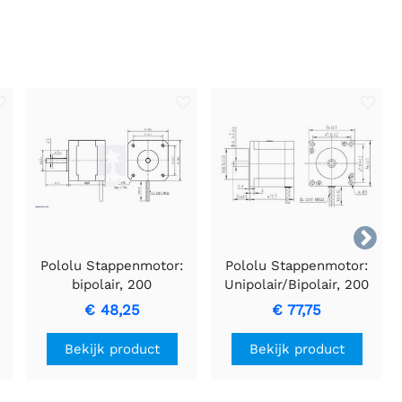

Pololu Stappenmotor:
Pololu Stappenmotor:
bipolair, 200
Unipolair/Bipolair, 200
stappen/omw, 42 x 38
stappen/omw, 57 x 41
€ 48,25
€ 77,75
mm, 2,8 V, 1,7 A/fase
mm, 5,7 V, 1 A/fase
Bekijk product
Bekijk product