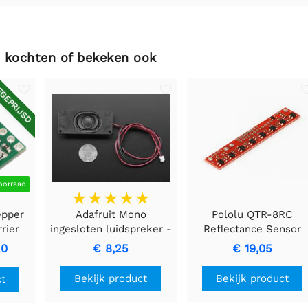
 kochten of bekeken ook
GEPRIJSD
oorraad
epper
Adafruit Mono
Pololu QTR-8RC
rier
ingesloten luidspreker -
Reflectance Sensor
3W 4 Ohm
Array
20
€ 8,25
€ 19,05
Bekijk product
Bekijk product
ct