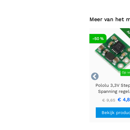
Meer van het 
AF
-50 %
Op v

Pololu 3,3V Ste
Spanning regel
U1V10F3
€ 4,
€ 9,65
Bekijk produ