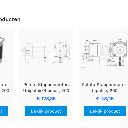
roducten
otor:
Pololu Stappenmotor:
Pololu Stappenmotor:
, 200
Unipolair/Bipolair, 200
bipolair, 200
56mm,
stappen/omw, 57 x 76
stappen/omw, 35 x 36
€ 128,35
€ 48,25
se
mm, 4,5 V, 2 A/fase
mm, 2,7 V, 1 A/fase
ct
Bekijk product
Bekijk product