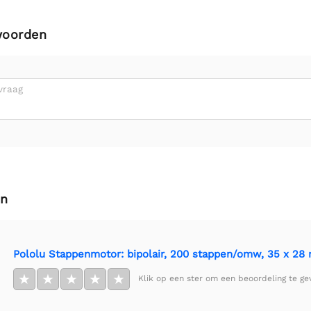
woorden
vraag
en
Pololu Stappenmotor: bipolair, 200 stappen/omw, 35 x 28 m
★
★
★
★
★
Klik op een ster om een beoordeling te ge