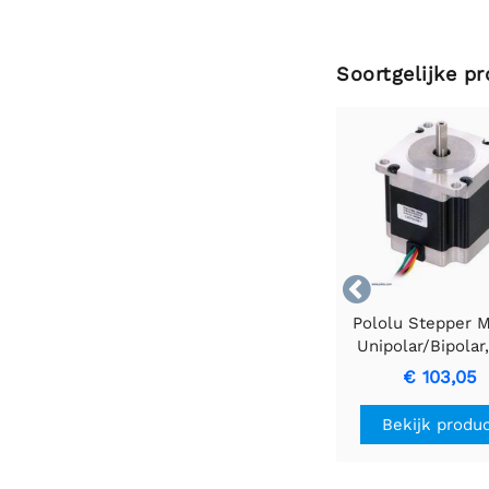
Soortgelijke p

Pololu Stepper M
Unipolar/Bipolar
Steps/Rev, 57×
€ 103,05
3.6V, 2 A/Pha
Bekijk produ