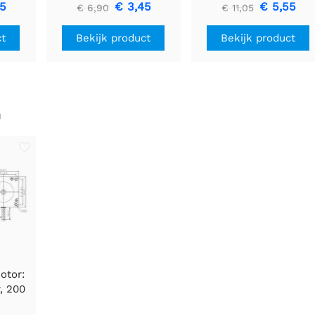
Driver
U1V11F3
85
€ 3,45
€ 5,55
€ 6,90
€ 11,05
ct
Bekijk product
Bekijk product
n
otor:
r, 200
 x 76