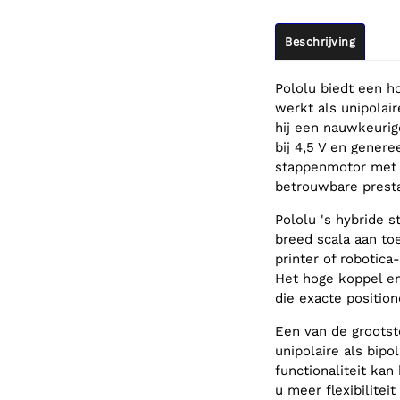
Beschrijving
Pololu biedt een 
werkt als unipolai
hij een nauwkeurig
bij 4,5 V en gener
stappenmotor met 
betrouwbare presta
Pololu 's hybride 
breed scala aan t
printer of robotic
Het hoge koppel e
die exacte position
Een van de grootst
unipolaire als bip
functionaliteit kan
u meer flexibilitei