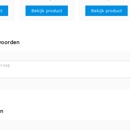
se
mm, 7,4 V, 1 A/fase
mm, 10 V, 0,5 A/fase
ct
Bekijk product
Bekijk product
woorden
vraag
en