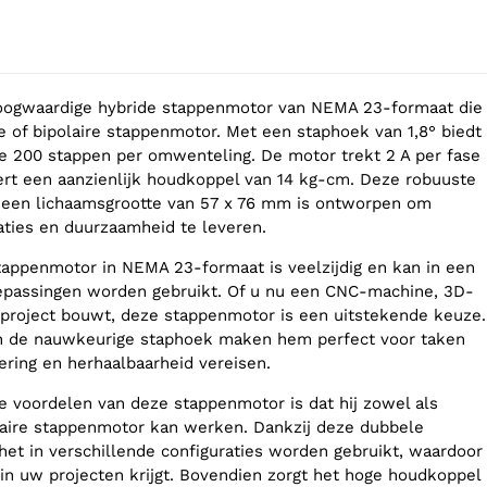
hoogwaardige hybride stappenmotor van NEMA 23-formaat die
re of bipolaire stappenmotor. Met een staphoek van 1,8° biedt
e 200 stappen per omwenteling. De motor trekt 2 A per fase
eert een aanzienlijk houdkoppel van 14 kg-cm. Deze robuuste
een lichaamsgrootte van 57 x 76 mm is ontworpen om
ties en duurzaamheid te leveren.
stappenmotor in NEMA 23-formaat is veelzijdig en kan in een
oepassingen worden gebruikt. Of u nu een CNC-machine, 3D-
a-project bouwt, deze stappenmotor is een uitstekende keuze.
n de nauwkeurige staphoek maken hem perfect voor taken
ering en herhaalbaarheid vereisen.
e voordelen van deze stappenmotor is dat hij zowel als
olaire stappenmotor kan werken. Dankzij deze dubbele
 het in verschillende configuraties worden gebruikt, waardoor
t in uw projecten krijgt. Bovendien zorgt het hoge houdkoppel