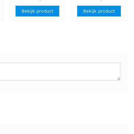
mm, 2,8 V, 1,7 A/fase
mm, 5,7 V, 1 A/fase
Bekijk product
Bekijk product