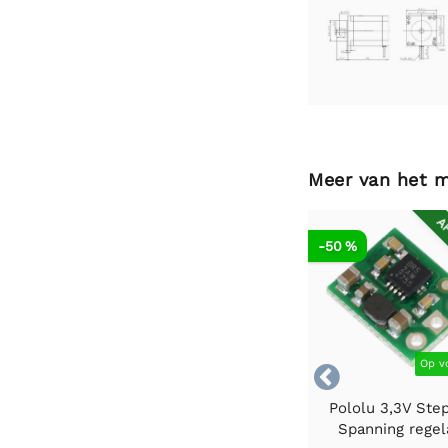
Meer van het 
AF
-50 %
Op v

Pololu 3,3V Ste
Spanning regel