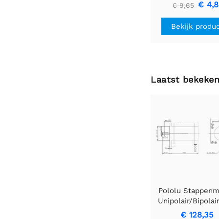
U1V10F3
€ 4,
€ 9,65
Bekijk produ
Laatst bekeke
Pololu Stappenm
Unipolair/Bipolai
stappen/omw, 57
€ 128,35