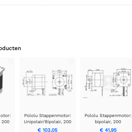
roducten
otor:
Pololu Stappenmotor:
Pololu Stappenmotor:
, 200
Unipolair/Bipolair, 200
bipolair, 200
56mm,
stappen/omw, 57 x 56
stappen/omw, 35 x 28
€ 103,05
€ 41,95