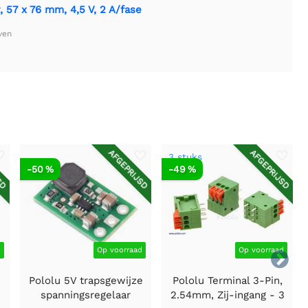
 57 x 76 mm, 4,5 V, 2 A/fase
ven
SD
AFGEPRIJSD
AFGEPRIJSD
3 stuks
-50 %
-49 %
d
Op voorraad
Op voorraad

Pololu 5V trapsgewijze
Pololu Terminal 3-Pin,
spanningsregelaar
2.54mm, Zij-ingang - 3