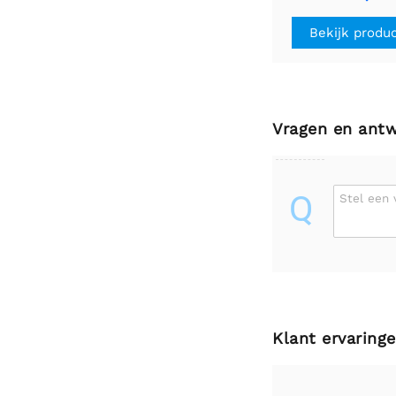
3.6V, 2 A/Pha
Bekijk produ
Vragen en ant
Q
Stel een 
Klant ervaring