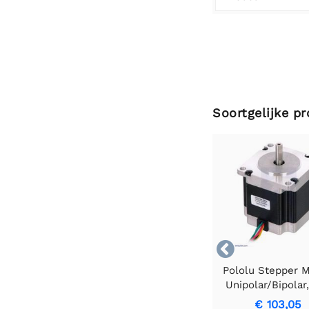
Soortgelijke p

Pololu Stepper M
Unipolar/Bipolar
Steps/Rev, 57×
€ 103,05