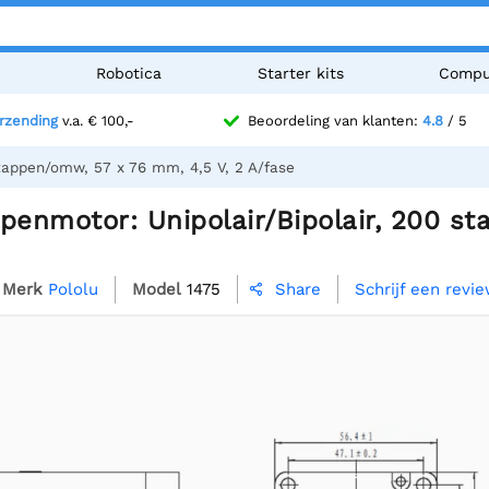
n
Robotica
Starter kits
Compu
erzending
v.a. € 100,-
Beoordeling van klanten:
4.8
/ 5
stappen/omw, 57 x 76 mm, 4,5 V, 2 A/fase
penmotor: Unipolair/Bipolair, 200 st
Merk
Pololu
Model
1475
Schrijf een revi
Share
