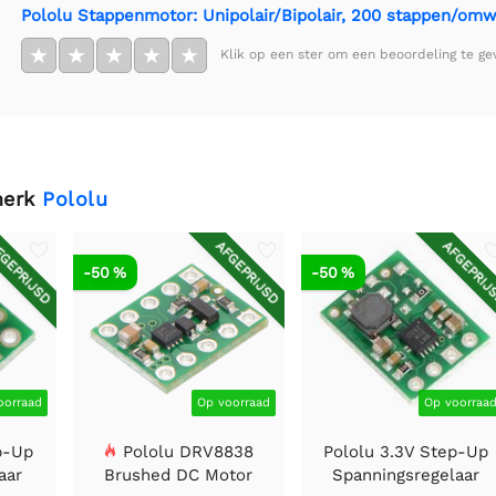
Pololu Stappenmotor: Unipolair/Bipolair, 200 stappen/omw,
★
★
★
★
★
Klik op een ster om een beoordeling te ge
merk
Pololu
GEPRIJSD
AFGEPRIJSD
AFGEPRIJ
-50 %
-50 %
oorraad
Op voorraad
Op voorraa
p-Up
Pololu DRV8838
Pololu 3.3V Step-Up
aar
Brushed DC Motor
Spanningsregelaar