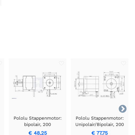

Pololu Stappenmotor:
Pololu Stappenmotor:
bipolair, 200
Unipolair/Bipolair, 200
stappen/omw, 42 x 38
stappen/omw, 57 x 41
€ 48,25
€ 77,75