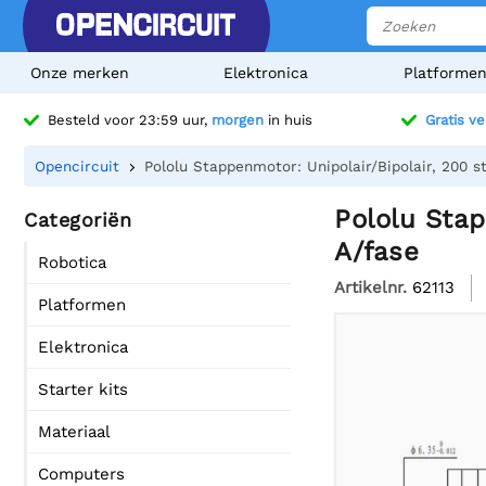
Onze merken
Elektronica
Platforme
Besteld voor 23:59 uur,
morgen
in huis
Gratis v
Opencircuit
Pololu Stappenmotor: Unipolair/Bipolair, 200 
Pololu Stap
Categoriën
A/fase
Robotica
Artikelnr.
62113
Platformen
Elektronica
Starter kits
Materiaal
Computers