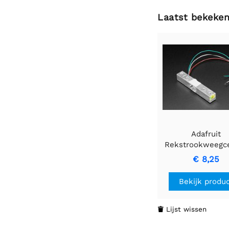
Laatst bekeke
Adafruit
Rekstrookweegce
draden - 5 k
€ 8,25
Bekijk produ
Lijst wissen
