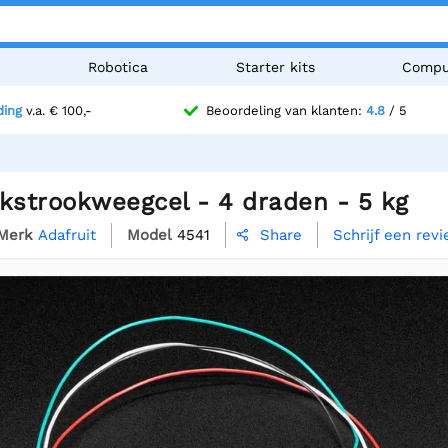
n
Robotica
Starter kits
Compu
ding
v.a. € 100,-
Beoordeling van klanten:
4.8
/ 5
ekstrookweegcel - 4 draden - 5 kg
Merk
Adafruit
Model
4541
Schrijf een rev
Share
