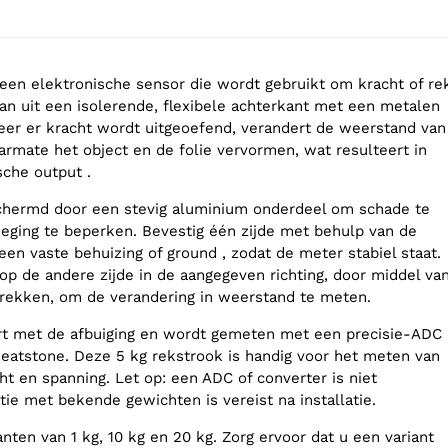
 een elektronische sensor die wordt gebruikt om kracht of re
an uit een isolerende, flexibele achterkant met een metalen
eer er kracht wordt uitgeoefend, verandert de weerstand van
armate het object en de folie vervormen, wat resulteert in
sche output .
chermd door een stevig aluminium onderdeel om schade te
ging te beperken. Bevestig één zijde met behulp van de
en vaste behuizing of ground , zodat de meter stabiel staat.
op de andere zijde in de aangegeven richting, door middel va
 trekken, om de verandering in weerstand te meten.
rt met de afbuiging en wordt gemeten met een precisie-ADC
eatstone. Deze 5 kg rekstrook is handig voor het meten van
ht en spanning. Let op: een ADC of converter is niet
tie met bekende gewichten is vereist na installatie.
ianten van 1 kg, 10 kg en 20 kg. Zorg ervoor dat u een variant