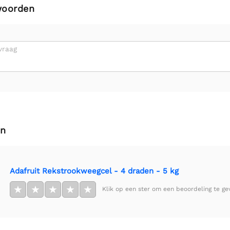
woorden
vraag
en
Adafruit Rekstrookweegcel - 4 draden - 5 kg
★
★
★
★
★
Klik op een ster om een beoordeling te ge