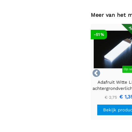
Meer van het 
AF
-51 %
Op v

Adafruit Witte 
achtergrondverlic
- Klein 12 mm x
€ 1,3
€ 2,75
Bekijk produ