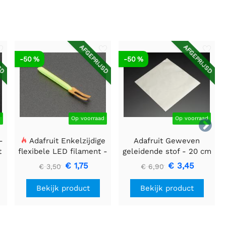
SD
AFGEPRIJSD
AFGEPRIJSD
-50 %
-50 %
d
Op voorraad
Op voorraad

-
Adafruit Enkelzijdige
Adafruit Geweven
t
flexibele LED filament -
geleidende stof - 20 cm
3V 25mm lang - Groen
vierkant
€ 1,75
€ 3,45
€ 3,50
€ 6,90
Bekijk product
Bekijk product