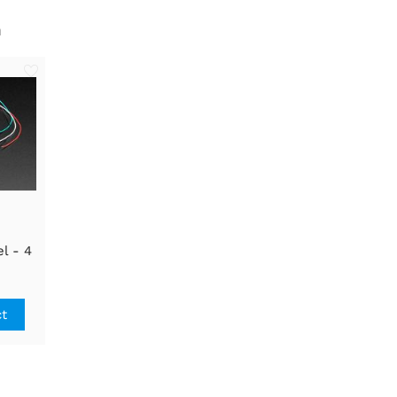
n
l - 4
g
ct