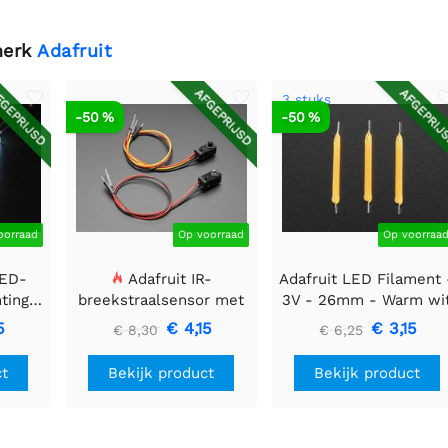
merk
Adafruit
GEPRIJSD
AFGEPRIJSD
AFGEPRIJ
3 stuks
-50 %
-50 %
oorraad
Op voorraad
Op voorraa
LED-
Adafruit IR-
Adafruit LED Filament 
htingsmodule
breekstraalsensor met
3V - 26mm - Warm wi
 40 mm
premium draadheader
- 3 stuks
5
€ 4,15
€ 3,15
€ 8,30
€ 6,25
header einden - 5 mm
LED's
ct
Bekijk product
Bekijk product