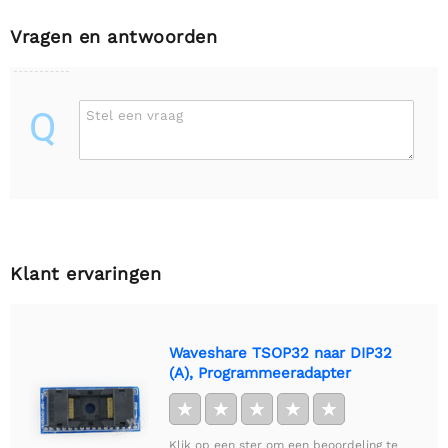
Vragen en antwoorden
Q
Stel een vraag
Klant ervaringen
Waveshare TSOP32 naar DIP32
(A), Programmeeradapter
★
★
★
★
★
Klik op een ster om een beoordeling te