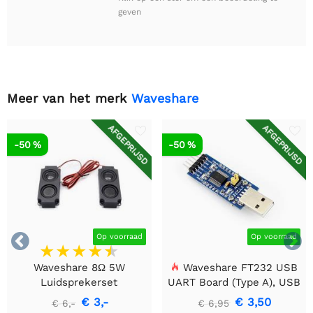
geven
Meer van het merk
Waveshare
AFGEPRIJSD
AFGEPRIJSD
-50 %
-50 %


Op voorraad
Op voorraad
Waveshare 8Ω 5W
Waveshare FT232 USB
Luidsprekerset
UART Board (Type A), USB
naar TTL (UART)
€ 3,-
€ 3,50
€ 6,-
€ 6,95
Communicatiemodule