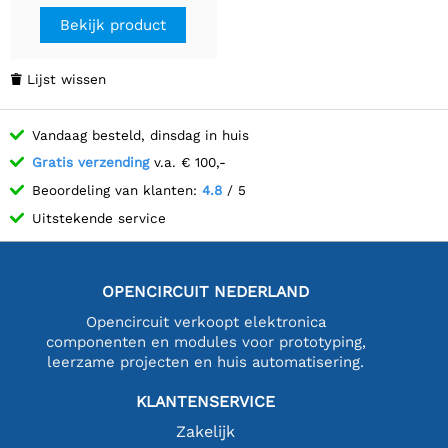
Bekijk product
Lijst wissen

Vandaag besteld, dinsdag in huis
Gratis verzending
v.a. € 100,-
Beoordeling van klanten:
4.8
/ 5
Uitstekende service
OPENCIRCUIT NEDERLAND
Opencircuit verkoopt elektronica
componenten en modules voor prototyping,
leerzame projecten en huis automatisering.
KLANTENSERVICE
Zakelijk