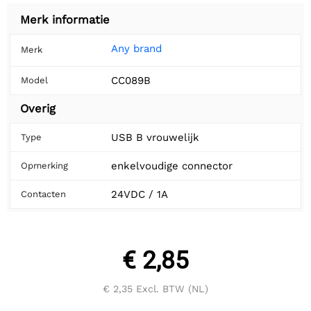
Merk informatie
Any brand
Merk
CC089B
Model
Overig
USB B vrouwelijk
Type
enkelvoudige connector
Opmerking
24VDC / 1A
Contacten
€ 2,85
€ 2,35
Excl. BTW (NL)