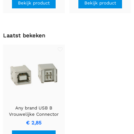
signaaloverdracht
MET CONTROLELAMPJE -
Bekijk product
Bekijk product
15A Blauwe Zekering.
Laatst bekeken
Any brand USB B
Vrouwelijke Connector
voor PCB
€ 2,85