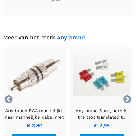
Meer van het merk
Any brand


Any brand RCA mannelijke
Any brand Sure, here is
naar mannelijke kabel met
the text translated to
zwarte ring voor
Dutch while keeping it
€ 3,80
€ 2,95
hoogwaardige
informal: AUTOZEKERING