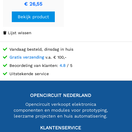
meubelpaneel - 12V/24V
€ 26,55
Bekijk product
Lijst wissen

Vandaag besteld, dinsdag in huis
Gratis verzending
v.a. € 100,-
Beoordeling van klanten:
4.8
/ 5
Uitstekende service
OPENCIRCUIT NEDERLAND
Opencircuit verkoopt elektronica
componenten en modules voor prototyping,
leerzame projecten en huis automatisering.
KLANTENSERVICE