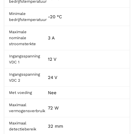
bedrijfstemperatuur
Minimale
-20 °C
bedrijfstemperatuur
Maximale
3 A
nominale
stroomsterkte
Ingangsspanning
12 V
VDC 1
Ingangsspanning
24 V
VDC 2
Nee
Met voeding
Maximaal
72 W
vermogensverbruik
Maximaal
32 mm
detectiebereik