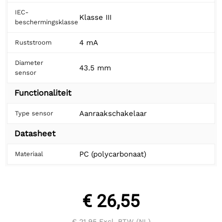
IEC-
Klasse III
beschermingsklasse
4 mA
Ruststroom
Diameter
43.5 mm
sensor
Functionaliteit
Aanraakschakelaar
Type sensor
Datasheet
PC (polycarbonaat)
Materiaal
€ 26,55
€ 21,95
Excl. BTW (NL)