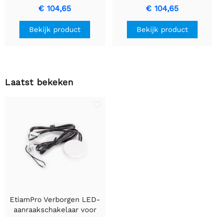
PoE
voor binnen en buiten.
€ 104,65
€ 104,65
Bekijk product
Bekijk product
Laatst bekeken
EtiamPro Verborgen LED-
aanraakschakelaar voor