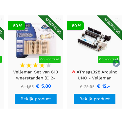
SD
AFGEPRIJSD
AFGEPRIJSD
-50 %
-50 %
d
Op voorraad
Op voorraad

Velleman Set van 610
ATmega328 Arduino
weerstanden (E12-
UNO - Velleman
reeks) - 1/4W - 5%
€ 5,80
€ 12,-
€ 11,55
€ 23,95
Bekijk product
Bekijk product