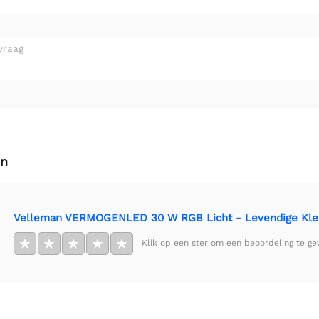
vraag
en
Velleman VERMOGENLED 30 W RGB Licht - Levendige Kleur
★
★
★
★
★
Klik op een ster om een beoordeling te ge