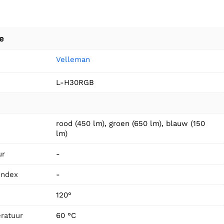
e
Velleman
L-H30RGB
rood (450 lm), groen (650 lm), blauw (150
lm)
ur
-
index
-
120°
ratuur
60 °C