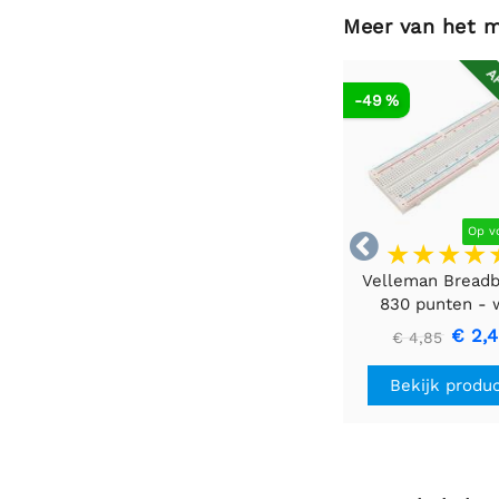
Meer van het 
AF
-49 %
Op v

Velleman Bread
830 punten - 
€ 2,
€ 4,85
Bekijk produ