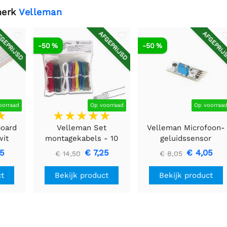
merk
Velleman
GEPRIJSD
AFGEPRIJSD
AFGEPRIJ
-50 %
-50 %
oorraad
Op voorraad
Op voorraa
board
Velleman Set
Velleman Microfoon-
wit
montagekabels - 10
geluidssensor
kleuren - 60m -
45
€ 7,25
€ 4,05
€ 14,50
€ 8,05
flexibele kern (multi
core)
ct
Bekijk product
Bekijk product