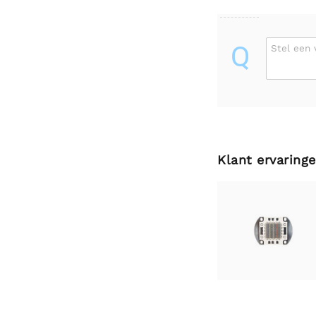
Q
Stel een 
Klant ervaring