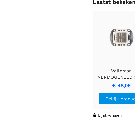
Laatst bekeke
Velleman
VERMOGENLED 
RGB Licht - Leve
€ 48,95
Kleuren & Effici
Bekijk produ
Lijst wissen
