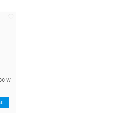
n
30 W
ndige
ëntie
ct