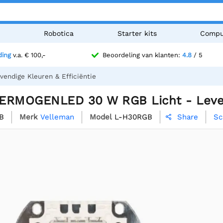
n
Robotica
Starter kits
Compu
ding
v.a. € 100,-
Beoordeling van klanten:
4.8
/ 5
ndige Kleuren & Efficiëntie
ERMOGENLED 30 W RGB Licht - Levend
B
Merk
Velleman
Model
L-H30RGB
Sc
Share
