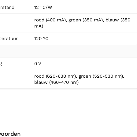
rstand
12 °C/W
rood (400 mA), groen (350 mA), blauw (350
mA)
peratuur
120 °C
g
0 V
rood (620-630 nm), groen (520-530 nm),
blauw (460-470 nm)
woorden