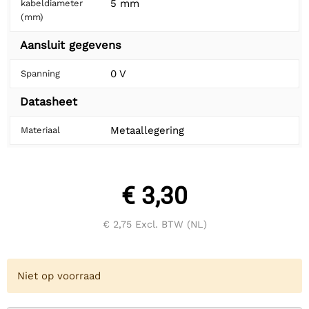
5 mm
kabeldiameter
(mm)
Aansluit gegevens
0 V
Spanning
Datasheet
Metaallegering
Materiaal
€ 3,30
€ 2,75
Excl. BTW (NL)
Niet op voorraad