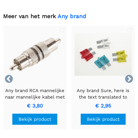
Meer van het merk
Any brand


Any brand RCA mannelijke
Any brand Sure, here is
naar mannelijke kabel met
the text translated to
zwarte ring voor
Dutch while keeping it
€ 3,80
€ 2,95
hoogwaardige
informal: AUTOZEKERING
signaaloverdracht
MET CONTROLELAMPJE -
Bekijk product
Bekijk product
15A Blauwe Zekering.