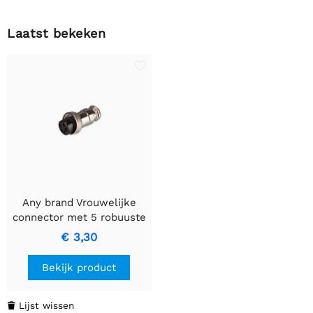
Laatst bekeken
Any brand Vrouwelijke
connector met 5 robuuste
pinnen
€ 3,30
Bekijk product
Lijst wissen
