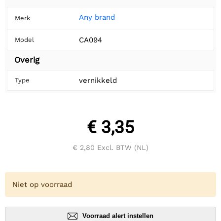
Any brand
Merk
CA094
Model
Overig
vernikkeld
Type
€ 3,35
€ 2,80
Excl. BTW (NL)
Niet op voorraad
Voorraad alert instellen