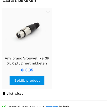
Laatst bekeken
Any brand Vrouwelijke 3P
XLR plug met nikkelen
afwerking
€ 3,35
Bekijk product
Lijst wissen

Besteld voor 23:59 uur,
morgen
in huis