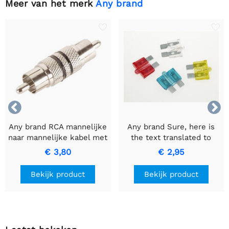
Meer van het merk
Any brand


Any brand RCA mannelijke
Any brand Sure, here is
naar mannelijke kabel met
the text translated to
zwarte ring voor
Dutch while keeping it
€ 3,80
€ 2,95
hoogwaardige
informal: AUTOZEKERING
signaaloverdracht
MET CONTROLELAMPJE -
Bekijk product
Bekijk product
15A Blauwe Zekering.