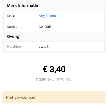
Merk informatie
Any brand
Merk
CA100B
Model
Overig
zwart
Hulskleur
€ 3,40
€ 2,80
Excl. BTW (NL)
Niet op voorraad