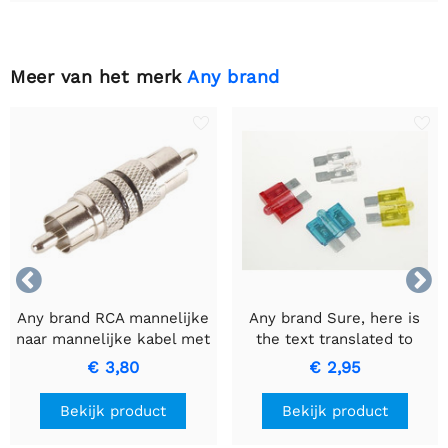
Meer van het merk
Any brand


Any brand RCA mannelijke
Any brand Sure, here is
naar mannelijke kabel met
the text translated to
zwarte ring voor
Dutch while keeping it
€ 3,80
€ 2,95
hoogwaardige
informal: AUTOZEKERING
signaaloverdracht
MET CONTROLELAMPJE -
Bekijk product
Bekijk product
15A Blauwe Zekering.