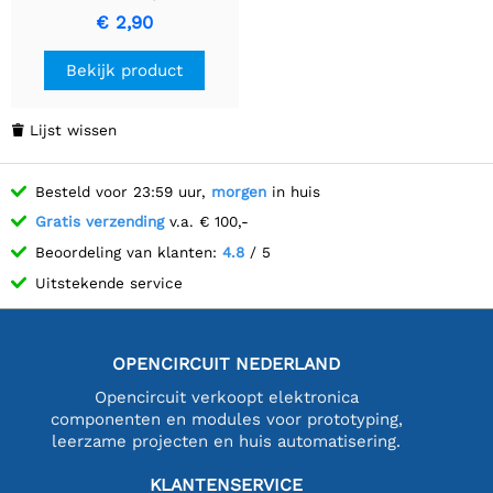
schakelaar - Hoge
€ 2,90
kwaliteit audioconnectie
Bekijk product
Lijst wissen

Besteld voor 23:59 uur,
morgen
in huis
Gratis verzending
v.a. € 100,-
Beoordeling van klanten:
4.8
/ 5
Uitstekende service
OPENCIRCUIT NEDERLAND
Opencircuit verkoopt elektronica
componenten en modules voor prototyping,
leerzame projecten en huis automatisering.
KLANTENSERVICE