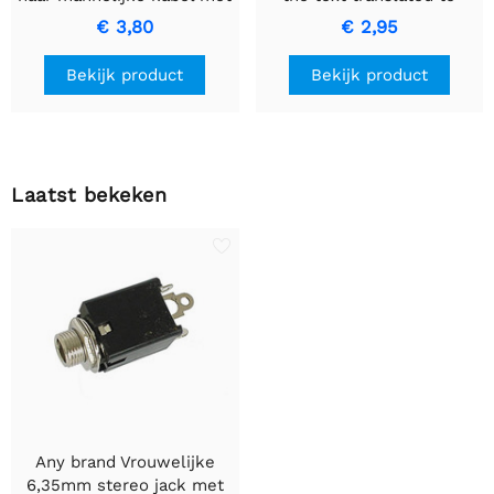
zwarte ring voor
Dutch while keeping it
€ 3,80
€ 2,95
hoogwaardige
informal: AUTOZEKERING
signaaloverdracht
MET CONTROLELAMPJE -
Bekijk product
Bekijk product
15A Blauwe Zekering.
Laatst bekeken
Any brand Vrouwelijke
6,35mm stereo jack met