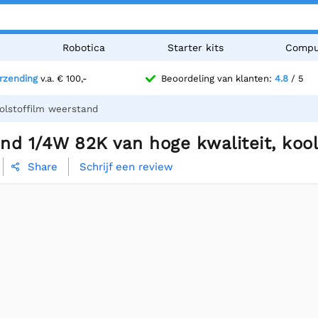
n
Robotica
Starter kits
Compu
erzending
v.a. € 100,-
Beoordeling van klanten:
4.8
/ 5
olstoffilm weerstand
nd 1/4W 82K van hoge kwaliteit, koo
Schrijf een review
Share
