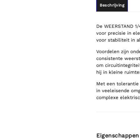
Beschrijving
De WEERSTAND 1/4
voor precisie in el
voor stabiliteit in 
Voordelen zijn ond
consistente weersta
om circuitintegrite
hij in kleine ruimt
Met een toleranti
in veeleisende omg
complexe elektrisc
Eigenschappen