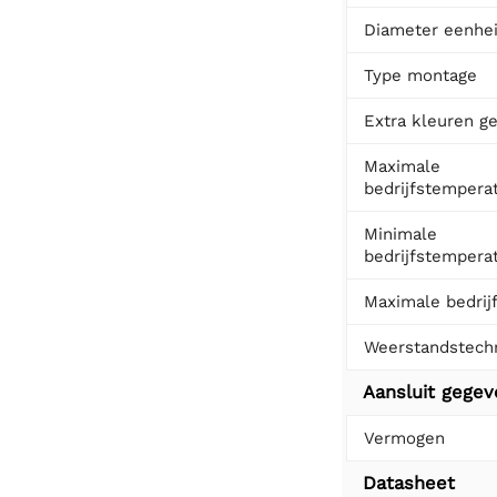
Diameter eenhe
Type montage
Extra kleuren ge
Maximale
bedrijfstempera
Minimale
bedrijfstempera
Maximale bedrij
Weerstandstech
Aansluit gege
Vermogen
Datasheet