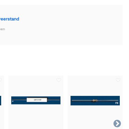
weerstand
ven
