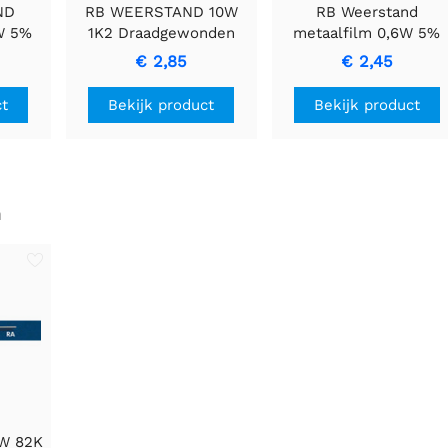
ND
RB WEERSTAND 10W
RB Weerstand
W 5%
1K2 Draadgewonden
metaalfilm 0,6W 5%
me
Cementweerstand met
2E7
€ 2,85
€ 2,45
and
Keramische Behuizing
ct
Bekijk product
Bekijk product
n
4W 82K