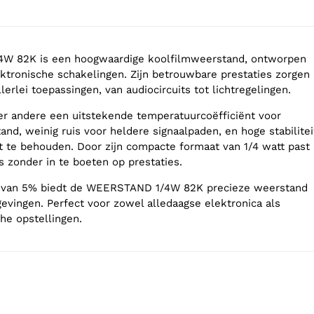
W 82K is een hoogwaardige koolfilmweerstand, ontworpen
ektronische schakelingen. Zijn betrouwbare prestaties zorgen
allerlei toepassingen, van audiocircuits tot lichtregelingen.
er andere een uitstekende temperatuurcoëfficiënt voor
nd, weinig ruis voor heldere signaalpaden, en hoge stabilitei
it te behouden. Door zijn compacte formaat van 1/4 watt past
es zonder in te boeten op prestaties.
e van 5% biedt de WEERSTAND 1/4W 82K precieze weerstand
evingen. Perfect voor zowel alledaagse elektronica als
he opstellingen.