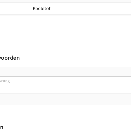
Koolstof
woorden
vraag
en