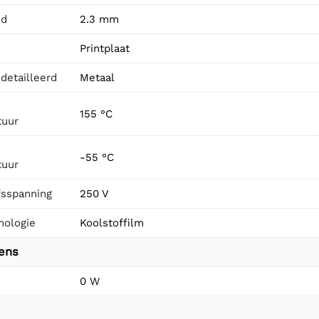
id
2.3 mm
Printplaat
detailleerd
Metaal
155 °C
tuur
-55 °C
tuur
fsspanning
250 V
nologie
Koolstoffilm
vens
0 W