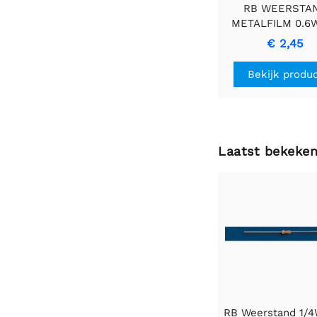
RB WEERSTA
METALFILM 0.6
2E2 - Duurza
€ 2,45
Precisieweerst
Bekijk produ
Laatst bekeke
RB Weerstand 1/