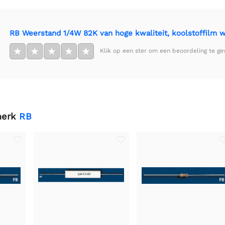
RB Weerstand 1/4W 82K van hoge kwaliteit, koolstoffilm 
★
★
★
★
★
Klik op een ster om een beoordeling te ge
merk
RB