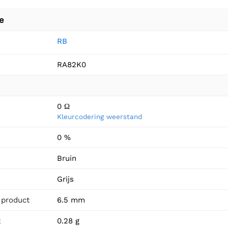
e
RB
RA82K0
0 Ω
Kleurcodering weerstand
0 %
n
Bruin
Grijs
 product
6.5 mm
t
0.28 g