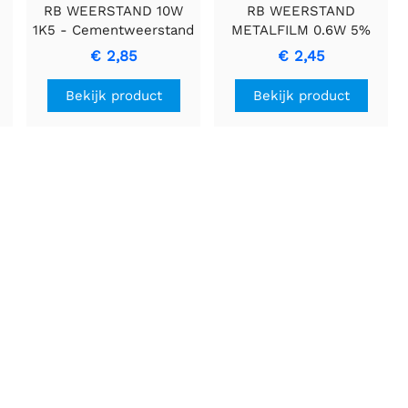
RB WEERSTAND 10W
RB WEERSTAND
1K5 - Cementweerstand
METALFILM 0.6W 5%
met Keramische
2K2 Resistor
€ 2,85
€ 2,45
Behuizing
Bekijk product
Bekijk product