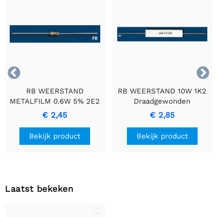


RB WEERSTAND
RB WEERSTAND 10W 1K2
METALFILM 0.6W 5% 2E2
Draadgewonden
- Duurzame
Cementweerstand met
€ 2,45
€ 2,85
Precisieweerstand
Keramische Behuizing
Bekijk product
Bekijk product
Laatst bekeken