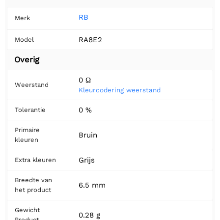
RB
Merk
RA8E2
Model
Overig
0 Ω
Weerstand
Kleurcodering weerstand
0 %
Tolerantie
Primaire
Bruin
kleuren
Grijs
Extra kleuren
Breedte van
6.5 mm
het product
Gewicht
0.28 g
Product