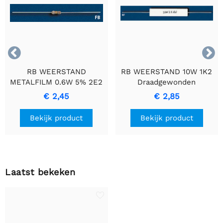


RB WEERSTAND
RB WEERSTAND 10W 1K2
METALFILM 0.6W 5% 2E2
Draadgewonden
- Duurzame
Cementweerstand met
€ 2,45
€ 2,85
Precisieweerstand
Keramische Behuizing
Bekijk product
Bekijk product
Laatst bekeken