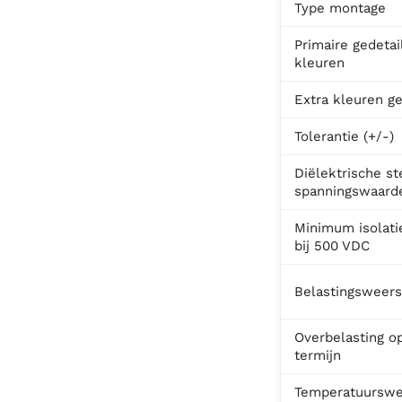
Type montage
Primaire gedetai
kleuren
Extra kleuren ge
Tolerantie (+/-)
Diëlektrische st
spanningswaard
Minimum isolat
bij 500 VDC
Belastingsweers
Overbelasting o
termijn
Temperatuurswee