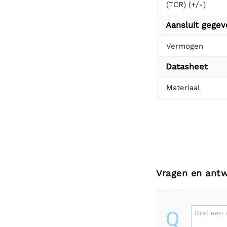
(TCR) (+/-)
Aansluit gege
Vermogen
Datasheet
Materiaal
Vragen en ant
Q
Stel een 