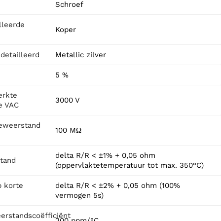
Schroef
lleerde
Koper
detailleerd
Metallic zilver
5 %
erkte
3000 V
e VAC
ieweerstand
100 MΩ
delta R/R < ±1% + 0,05 ohm
tand
(oppervlaktetemperatuur tot max. 350°C)
p korte
delta R/R < ±2% + 0,05 ohm (100%
vermogen 5s)
rstandscoëfficiënt
200 ppm/°C