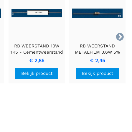

RB WEERSTAND 10W
RB WEERSTAND
1K5 - Cementweerstand
METALFILM 0.6W 5%
met Keramische
2K2 Resistor
€ 2,85
€ 2,45
Behuizing
Bekijk product
Bekijk product