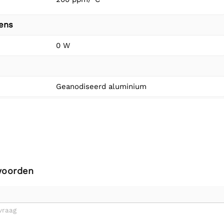
vens
0 W
Geanodiseerd aluminium
woorden
vraag