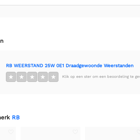
en
RB WEERSTAND 25W 0E1 Draadgewoonde Weerstanden
★
★
★
★
★
Klik op een ster om een beoordeling te ge
merk
RB