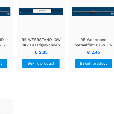
ND
RB WEERSTAND 10W
RB Weerstand
W 5%
1K2 Draadgewonden
metaalfilm 0,6W 5%
me
Cementweerstand met
2E7
€ 2,85
€ 2,45
and
Keramische Behuizing
ct
Bekijk product
Bekijk product
n