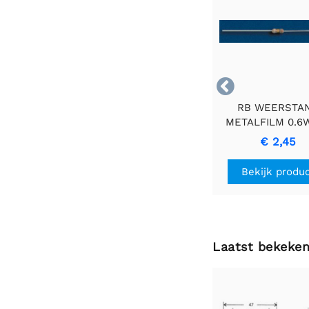

RB WEERSTA
METALFILM 0.6
2E2 - Duurza
€ 2,45
Precisieweerst
Bekijk produ
Laatst bekeke