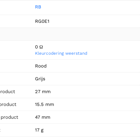
RB
RG0E1
0 Ω
Kleurcodering weerstand
n
Rood
Grijs
product
27 mm
product
15.5 mm
 product
47 mm
t
17 g