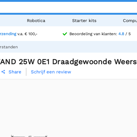
n
Robotica
Starter kits
Compu
erzending
v.a. € 100,-
Beoordeling van klanten:
4.8
/ 5
rstanden
AND 25W 0E1 Draadgewoonde Weers
Schrijf een review
Share
