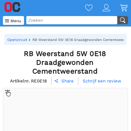

Menu
Opencircuit
RB Weerstand 5W 0E18 Draadgewonden Cementweersta
RB Weerstand 5W 0E18
Draadgewonden
Cementweerstand
Artikelnr.
RE0E18
Schrijf een review
Share
