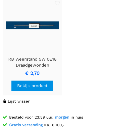
RB Weerstand 5W 0E18
Draadgewonden
Cementweerstand
€ 2,70
Bekijk product
Lijst wissen

Besteld voor 23:59 uur,
morgen
in huis
Gratis verzending
v.a. € 100,-