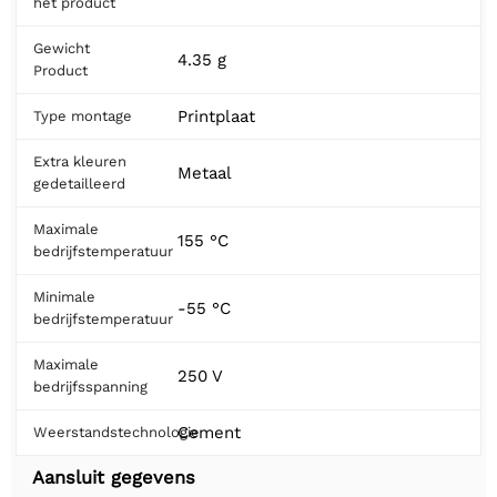
het product
Gewicht
4.35 g
Product
Printplaat
Type montage
Extra kleuren
Metaal
gedetailleerd
Maximale
155 °C
bedrijfstemperatuur
Minimale
-55 °C
bedrijfstemperatuur
Maximale
250 V
bedrijfsspanning
Cement
Weerstandstechnologie
Aansluit gegevens