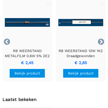


RB WEERSTAND
RB WEERSTAND 10W 1K2
METALFILM 0.6W 5% 2E2
Draadgewonden
- Duurzame
Cementweerstand met
€ 2,45
€ 2,85
Precisieweerstand
Keramische Behuizing
Bekijk product
Bekijk product
Laatst bekeken