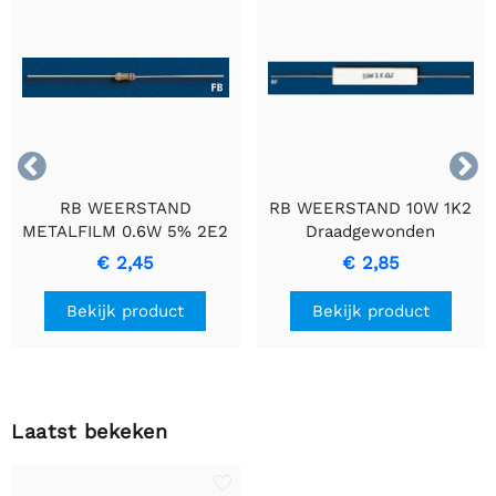


RB WEERSTAND
RB WEERSTAND 10W 1K2
METALFILM 0.6W 5% 2E2
Draadgewonden
- Duurzame
Cementweerstand met
€ 2,45
€ 2,85
Precisieweerstand
Keramische Behuizing
Bekijk product
Bekijk product
Laatst bekeken