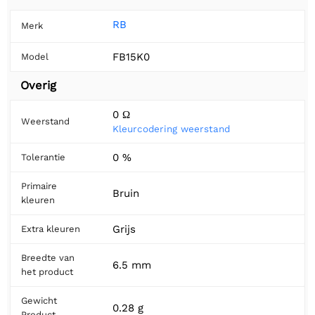
RB
Merk
FB15K0
Model
Overig
0 Ω
Weerstand
Kleurcodering weerstand
0 %
Tolerantie
Primaire
Bruin
kleuren
Grijs
Extra kleuren
Breedte van
6.5 mm
het product
Gewicht
0.28 g
Product