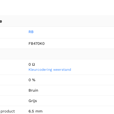
e
RB
FB470K0
0 Ω
Kleurcodering weerstand
0 %
n
Bruin
Grijs
 product
6.5 mm