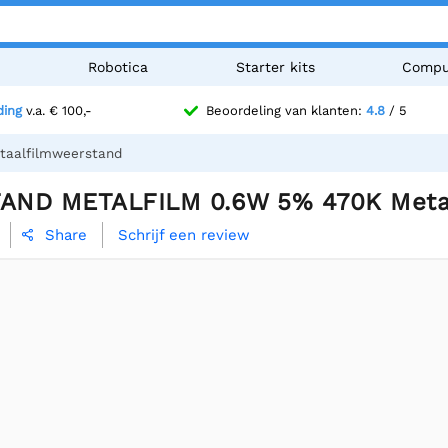
n
Robotica
Starter kits
Compu
ding
v.a. € 100,-
Beoordeling van klanten:
4.8
/ 5
aalfilmweerstand
AND METALFILM 0.6W 5% 470K Metaa
Schrijf een review
Share
