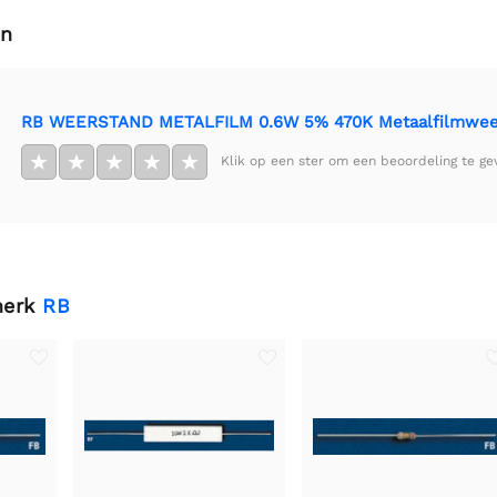
en
RB WEERSTAND METALFILM 0.6W 5% 470K Metaalfilmwee
★
★
★
★
★
Klik op een ster om een beoordeling te ge
merk
RB