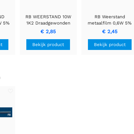
ND
RB WEERSTAND 10W
RB Weerstand
W 5%
1K2 Draadgewonden
metaalfilm 0,6W 5%
me
Cementweerstand met
2E7
€ 2,85
€ 2,45
and
Keramische Behuizing
ct
Bekijk product
Bekijk product
n