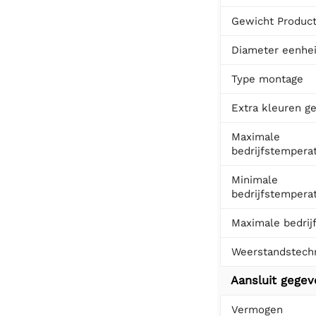
Gewicht Produc
Diameter eenhe
Type montage
Extra kleuren ge
Maximale
bedrijfstempera
Minimale
bedrijfstempera
Maximale bedrij
Weerstandstech
Aansluit gege
Vermogen