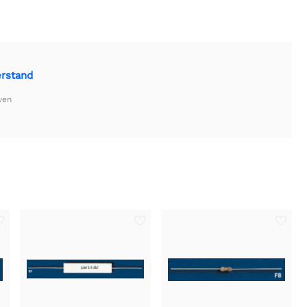
rstand
ven