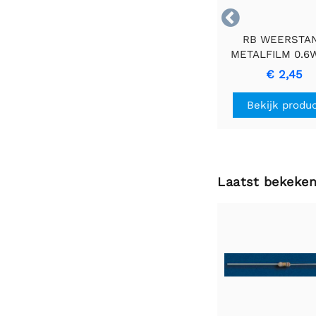

RB WEERSTA
METALFILM 0.6
2E2 - Duurza
€ 2,45
Precisieweerst
Bekijk produ
Laatst bekeke