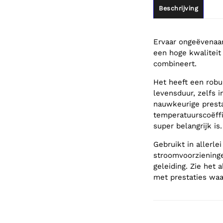
Beschrijving
Ervaar ongeëvena
een hoge kwaliteit
combineert.
Het heeft een rob
levensduur, zelfs i
nauwkeurige prestat
temperatuurscoëffi
super belangrijk is.
Gebruikt in allerl
stroomvoorziening
geleiding. Zie het 
met prestaties waa