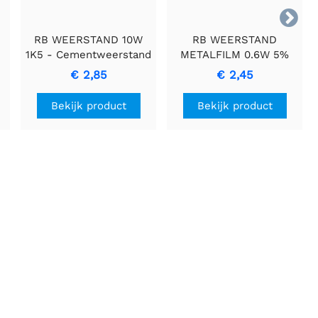

RB WEERSTAND 10W
RB WEERSTAND
1K5 - Cementweerstand
METALFILM 0.6W 5%
met Keramische
2K2 Resistor
€ 2,85
€ 2,45
Behuizing
Bekijk product
Bekijk product