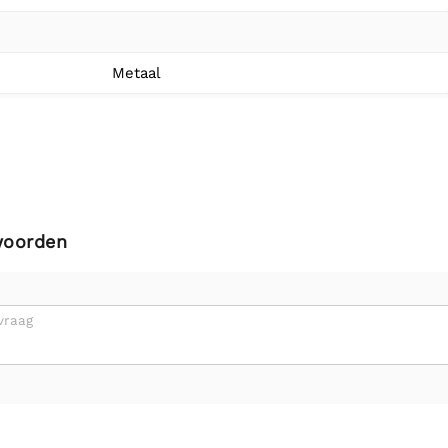
Metaal
woorden
vraag