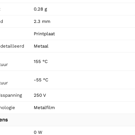
t
0.28 g
id
2.3 mm
Printplaat
detailleerd
Metaal
155 °C
tuur
-55 °C
tuur
fsspanning
250 V
nologie
Metalfilm
vens
0 W