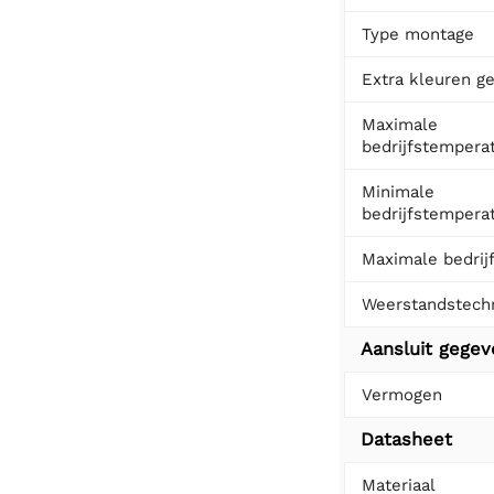
Type montage
Extra kleuren ge
Maximale
bedrijfstempera
Minimale
bedrijfstempera
Maximale bedrij
Weerstandstech
Aansluit gege
Vermogen
Datasheet
Materiaal