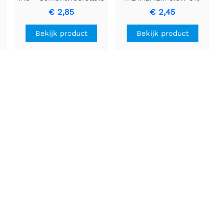
met Keramische
2K2 Resistor
€ 2,85
€ 2,45
Behuizing
Bekijk product
Bekijk product