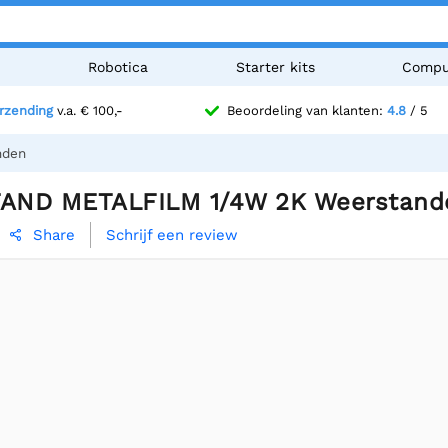
n
Robotica
Starter kits
Compu
erzending
v.a. € 100,-
Beoordeling van klanten:
4.8
/ 5
nden
AND METALFILM 1/4W 2K Weerstand
Schrijf een review
Share
