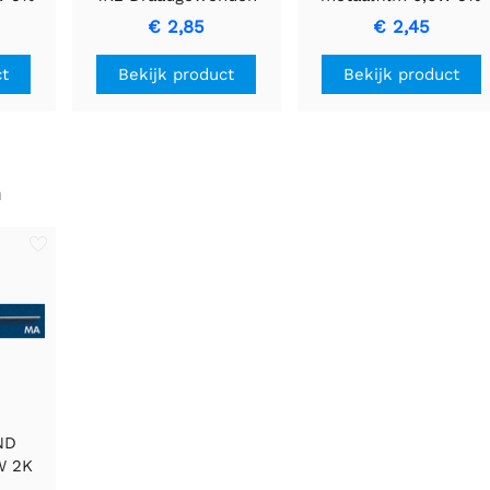
me
Cementweerstand met
2E7
€ 2,85
€ 2,45
and
Keramische Behuizing
ct
Bekijk product
Bekijk product
n
ND
W 2K
n