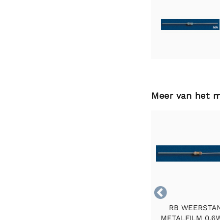
Meer van het 

RB WEERSTA
METALFILM 0.6