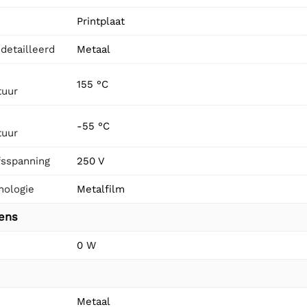
Printplaat
detailleerd
Metaal
155 °C
tuur
-55 °C
tuur
fsspanning
250 V
nologie
Metalfilm
vens
0 W
Metaal