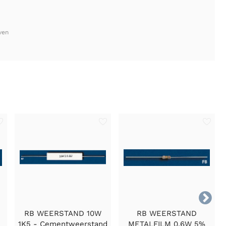
ven

RB WEERSTAND 10W
RB WEERSTAND
1K5 - Cementweerstand
METALFILM 0.6W 5%