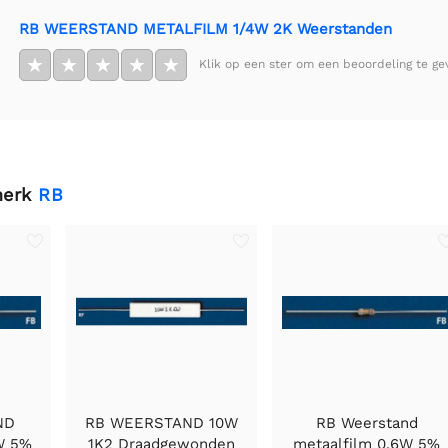
RB WEERSTAND METALFILM 1/4W 2K Weerstanden
★
★
★
★
★
Klik op een ster om een beoordeling te ge
merk
RB
ND
RB WEERSTAND 10W
RB Weerstand
W 5%
1K2 Draadgewonden
metaalfilm 0,6W 5%