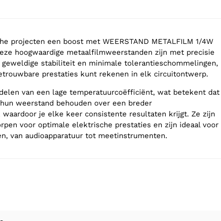
sche projecten een boost met WEERSTAND METALFILM 1/4W
eze hoogwaardige metaalfilmweerstanden zijn met precisie
geweldige stabiliteit en minimale tolerantieschommelingen,
betrouwbare prestaties kunt rekenen in elk circuitontwerp.
delen van een lage temperatuurcoëfficiënt, wat betekent dat
hun weerstand behouden over een breder
waardoor je elke keer consistente resultaten krijgt. Ze zijn
rpen voor optimale elektrische prestaties en zijn ideaal voor
gen, van audioapparatuur tot meetinstrumenten.