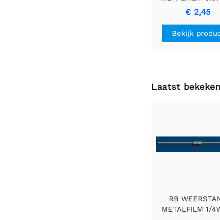
2E2 - Duurza
€ 2,45
Precisieweerst
Bekijk produ
Laatst bekeke
RB WEERSTA
METALFILM 1/4
Weerstande