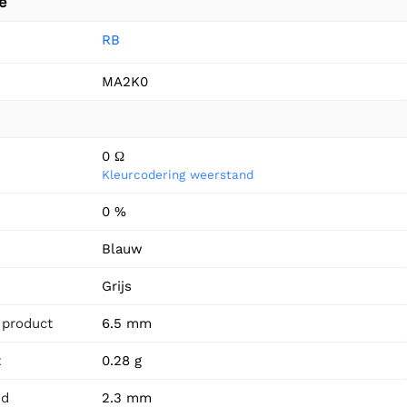
e
RB
MA2K0
0 Ω
Kleurcodering weerstand
0 %
n
Blauw
Grijs
 product
6.5 mm
t
0.28 g
id
2.3 mm