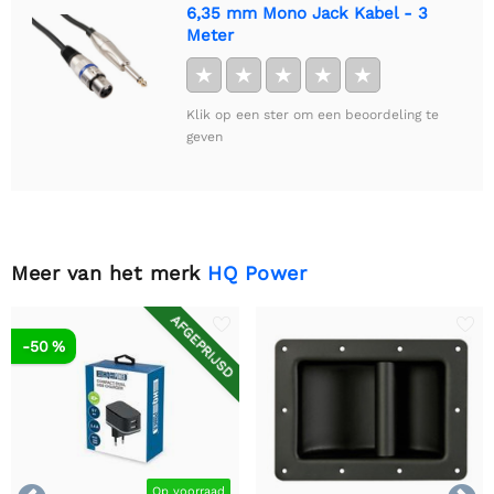
6,35 mm Mono Jack Kabel - 3
Meter
★
★
★
★
★
Klik op een ster om een beoordeling te
geven
Meer van het merk
HQ Power
AFGEPRIJSD
-50 %
Op voorraad