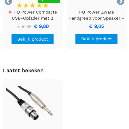


HQ Power Compacte
HQ Power Zware
USB-Oplader met 2
Handgreep voor Speaker -
Poorten – 17 W Slim
Zwart Metaal
€ 9,80
€ 9,05
€ 19,55
Laden, Zwart
Bekijk product
Bekijk product
Laatst bekeken