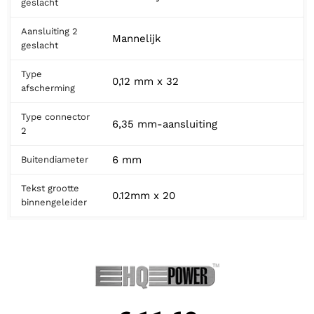
geslacht
Aansluiting 2
Mannelijk
geslacht
Type
0,12 mm x 32
afscherming
Type connector
6,35 mm-aansluiting
2
6 mm
Buitendiameter
Tekst grootte
0.12mm x 20
binnengeleider