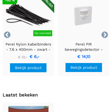
AFGEPRIJSD
-50 %


Op voorraad
Perel Nylon kabelbinders
Perel PIR
- 7.6 x 400mm - zwart -
bewegingsdetector -
100 stuks
Inbouw met
€ 6,-
€ 14,10
€ 12,-
bewegingsdetectie &
inbouwontwerp
Bekijk product
Bekijk product
Laatst bekeken