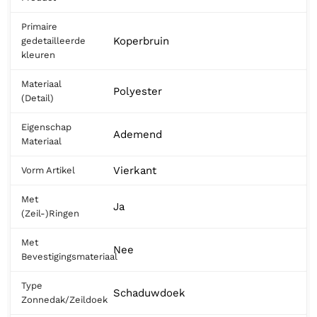
Primaire
Koperbruin
gedetailleerde
kleuren
Materiaal
Polyester
(Detail)
Eigenschap
Ademend
Materiaal
Vierkant
Vorm Artikel
Met
Ja
(Zeil-)Ringen
Met
Nee
Bevestigingsmateriaal
Type
Schaduwdoek
Zonnedak/Zeildoek