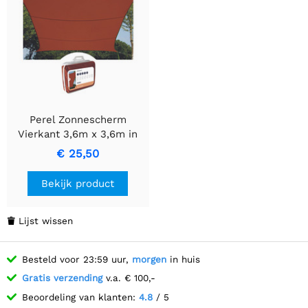
Perel Zonnescherm
Vierkant 3,6m x 3,6m in
Terracotta
€ 25,50
Bekijk product
Lijst wissen

Besteld voor 23:59 uur,
morgen
in huis
Gratis verzending
v.a. € 100,-
Beoordeling van klanten:
4.8
/ 5