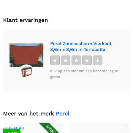
Klant ervaringen
Perel Zonnescherm Vierkant
3,6m x 3,6m in Terracotta
★
★
★
★
★
Klik op een ster om een beoordeling te
geven
Meer van het merk
Perel
100 stuks