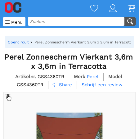

Menu
Opencircuit
Perel Zonnescherm Vierkant 3,6m x 3,6m in Terracotta
Perel Zonnescherm Vierkant 3,6m
x 3,6m in Terracotta
Artikelnr.
GSS4360TR
Merk
Perel
Model
GSS4360TR
Schrijf een review
Share
