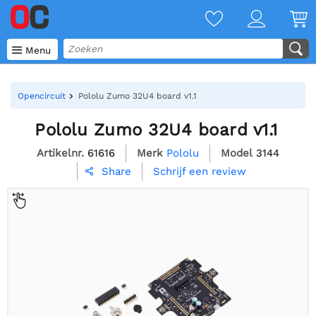

Menu
Opencircuit
Pololu Zumo 32U4 board v1.1
Pololu Zumo 32U4 board v1.1
Artikelnr.
61616
Merk
Pololu
Model
3144
Schrijf een review
Share
