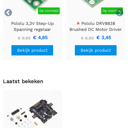


Op voorraad
Op voorraad
Pololu 3,3V Step-Up
Pololu DRV8838
Spanning regelaar
Brushed DC Motor Driver
U1V10F3
€ 4,85
€ 3,45
€ 9,65
€ 6,90
Bekijk product
Bekijk product
Laatst bekeken