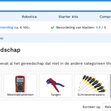
n
Robotica
Starter kits
Compu
erzending
v.a. € 100,-
Beoordeling van klanten:
4.8
/ 5
ap
edschap
evat al het gereedschap dat niet in de andere categorieen th
Meetinstrumenten
Tangen
Schroevendraaiers
Sorteer op