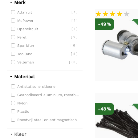
Merk
Adafruit
[ 1 ]
McPower
[ 1 ]
-49 %
Opencircuit
[ 1 ]
Perel
[ 2 ]
Sparkfun
[ 6 ]
Toolland
[ 5 ]
Velleman
[ 33 ]
Materiaal
Antistatische silicone
Geanodiseerd aluminium, roestbestendig
Nylon
-48 %
Plastic
Roestvrij staal en antimagnetisch
Kleur