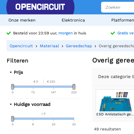
Onze merken
Elektronica
Platforme
Besteld voor 23:59 uur,
morgen
in huis
Gratis v
Opencircuit
Materiaal
Gereedschap
Overig gereedsch
Overig gere
Filteren
Prijs
Deze categorie b
€ 0
€ 220
0
73
147
220
Huidige voorraad
≥ 0
ESD Antistatisch gereedschap
0
9
20
30
49
resultaten