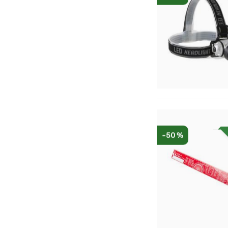
-50 %