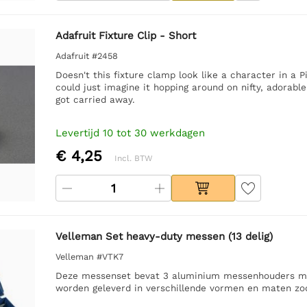
Adafruit Fixture Clip - Short
Adafruit #2458
Doesn't this fixture clamp look like a character in a P
could just imagine it hopping around on nifty, adorable
got carried away.
Levertijd 10 tot 30 werkdagen
€ 4,25
Incl. BTW
Velleman Set heavy-duty messen (13 delig)
Velleman #VTK7
Deze messenset bevat 3 aluminium messenhouders me
worden geleverd in verschillende vormen en maten zod