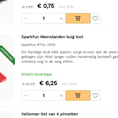
€ 0,75
€ 1,45
Incl. BTW
Sparkfun Weerstanden buig tool
Sparkfun #TOL-13114
AFGEPRIJSD
Dit handige stuk ABS plastic zorgt ervoor dat de weer
gebogen zijn. Niet langer zullen handmatig (scheef) g
ontwerp nog in de weg zitten.
Direct leverbaar
€ 6,25
€ 12,45
Incl. BTW
Velleman Set van 4 pincetten