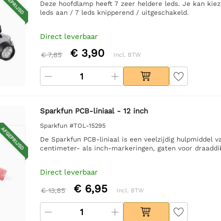
AFGEPRIJSD
Deze hoofdlamp heeft 7 zeer heldere leds. Je kan kieze
leds aan / 7 leds knipperend / uitgeschakeld.
Direct leverbaar
€ 3,90
€ 7,85
Incl. BTW
Sparkfun PCB-liniaal - 12 inch
Sparkfun #TOL-15295
AFGEPRIJSD
De Sparkfun PCB-liniaal is een veelzijdig hulpmiddel
centimeter- als inch-markeringen, gaten voor draaddi
Direct leverbaar
€ 6,95
€ 13,85
Incl. BTW