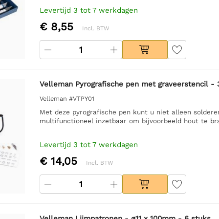
Levertijd 3 tot 7 werkdagen
€ 8,55
Incl. BTW
Velleman Pyrografische pen met graveerstencil -
Velleman #VTPY01
Met deze pyrografische pen kunt u niet alleen solder
multifunctioneel inzetbaar om bijvoorbeeld hout te br
Levertijd 3 tot 7 werkdagen
€ 14,05
Incl. BTW
Velleman Lijmpatronen - ø11 x 100mm - 6 stuks