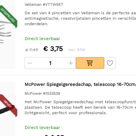
Velleman #VTTWSET
AFGEPRIJSD
De set van 4 pincetten van Velleman is de perfecte aa
antimagnetische, roestvrijstalen pincetten in verschi
onderdelen.
Direct leverbaar
€ 3,75
€ 7,45
Incl. BTW
McPower Spiegelgereedschap, telescoop 16-70cm
McPower #1533539
OP=OP
Het McPower Spiegelgereedschap met telescoopfunctie 
plaatsen. De telescoop heeft een bereik van 16-70cm 
lichtgewicht, perfect voor professionals.
Direct leverbaar