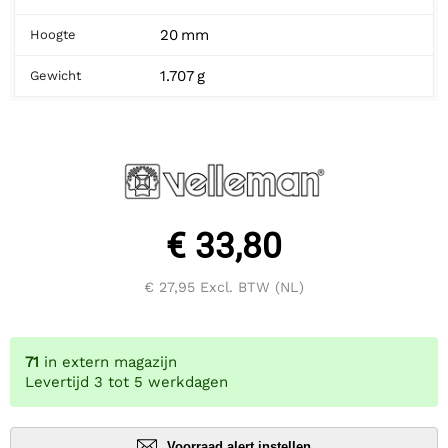
20 mm
Hoogte
1.707 g
Gewicht
€ 33,80
€ 27,95
Excl. BTW (NL)
71
in extern magazijn
Levertijd 3 tot 5 werkdagen
Voorraad alert instellen