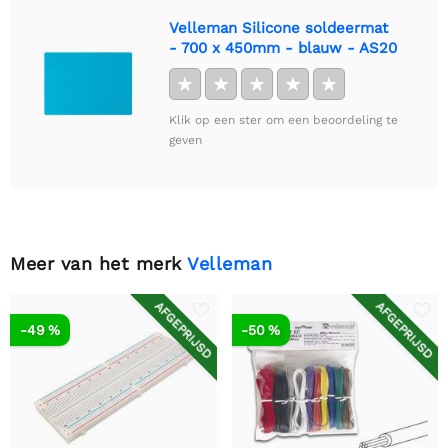
Velleman Silicone soldeermat
- 700 x 450mm - blauw - AS20
★
★
★
★
★
Klik op een ster om een beoordeling te
geven
Meer van het merk
Velleman
AFGEPRIJSD
AFGEPRIJSD
-49 %
-50 %