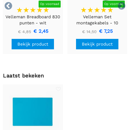


Op voorraad
Op voorraad
Velleman Breadboard 830
Velleman Set
punten - wit
montagekabels - 10
kleuren - 60m - flexibele
€ 2,45
€ 7,25
€ 4,85
€ 14,50
kern (multi core)
Bekijk product
Bekijk product
Laatst bekeken