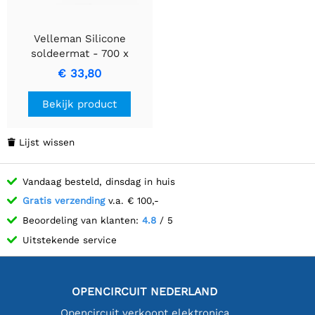
Velleman Silicone
soldeermat - 700 x
450mm - blauw - AS20
€ 33,80
Bekijk product
Lijst wissen

Vandaag besteld, dinsdag in huis
Gratis verzending
v.a. € 100,-
Beoordeling van klanten:
4.8
/ 5
Uitstekende service
OPENCIRCUIT NEDERLAND
Opencircuit verkoopt elektronica