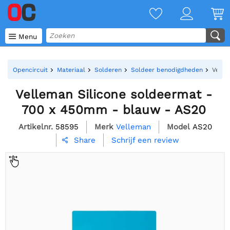

Menu
Opencircuit
Materiaal
Solderen
Soldeer benodigdheden
Velle
Velleman Silicone soldeermat -
700 x 450mm - blauw - AS20
Artikelnr.
58595
Merk
Velleman
Model
AS20
Schrijf een review
Share
