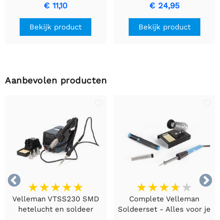
250mm - blauw - AS19
60 cm
€ 11,10
€ 24,95
Bekijk product
Bekijk product
Aanbevolen producten


Velleman VTSS230 SMD
Complete Velleman
hetelucht en soldeer
Soldeerset - Alles voor je
station
Eerste Project