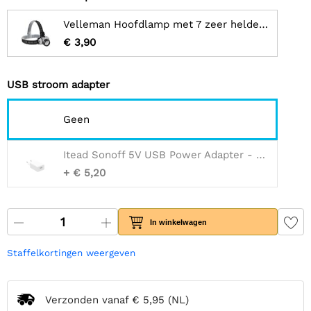
Velleman Hoofdlamp met 7 zeer heldere witte leds
€ 3,90
USB stroom adapter
Geen
Itead Sonoff 5V USB Power Adapter - 2A - Type E/F
+ € 5,20
In winkelwagen
Staffelkortingen weergeven
Verzonden vanaf
€ 5,95
(NL)