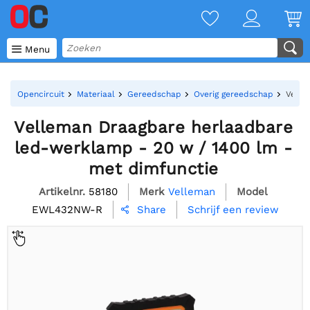

Menu
Opencircuit
Materiaal
Gereedschap
Overig gereedschap
Velle
Velleman Draagbare herlaadbare
led-werklamp - 20 w / 1400 lm -
met dimfunctie
Artikelnr.
58180
Merk
Velleman
Model
EWL432NW-R
Schrijf een review
Share
