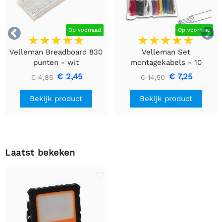


Op voorraad
Op voorraad
Velleman Breadboard 830
Velleman Set
punten - wit
montagekabels - 10
kleuren - 60m - flexibele
€ 2,45
€ 7,25
€ 4,85
€ 14,50
kern (multi core)
Bekijk product
Bekijk product
Laatst bekeken