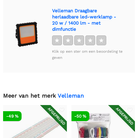
Velleman Draagbare
herlaadbare led-werklamp -
20 w / 1400 lm - met
dimfunctie
★
★
★
★
★
Klik op een ster om een beoordeling te
geven
Meer van het merk
Velleman
AFGEPRIJSD
AFGEPRIJSD
-49 %
-50 %