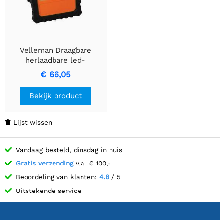
Velleman Draagbare
herlaadbare led-
werklamp - 20 w / 1400
€ 66,05
lm - met dimfunctie
Bekijk product
Lijst wissen

Vandaag besteld, dinsdag in huis
Gratis verzending
v.a. € 100,-
Beoordeling van klanten:
4.8
/ 5
Uitstekende service