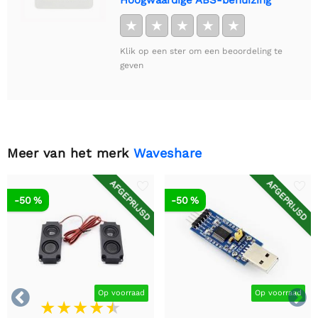
★
★
★
★
★
Klik op een ster om een beoordeling te
geven
Meer van het merk
Waveshare
AFGEPRIJSD
AFGEPRIJSD
-50 %
-50 %


Op voorraad
Op voorraad