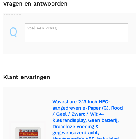
Vragen en antwoorden
Q
Stel een vraag
Klant ervaringen
Waveshare 2.13 inch NFC-
aangedreven e-Paper (G), Rood
/ Geel / Zwart / Wit 4-
kleurendisplay, Geen batterij,
Draadloze voeding &
gegevensoverdracht,
Hoogwaardige ABS-behuizing