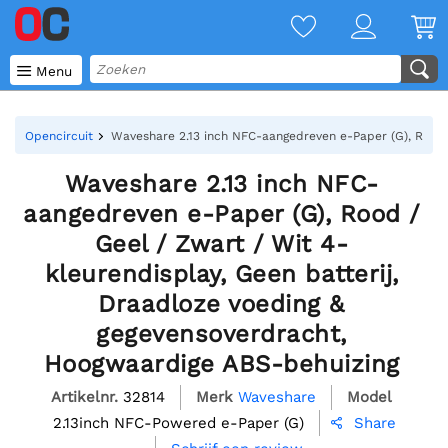

Menu
Opencircuit
Waveshare 2.13 inch NFC-aangedreven e-Paper (G), Rood /
Waveshare 2.13 inch NFC-
aangedreven e-Paper (G), Rood /
Geel / Zwart / Wit 4-
kleurendisplay, Geen batterij,
Draadloze voeding &
gegevensoverdracht,
Hoogwaardige ABS-behuizing
Artikelnr.
32814
Merk
Waveshare
Model
2.13inch NFC-Powered e-Paper (G)
Share
