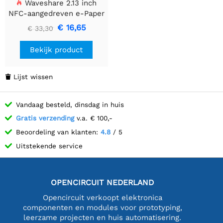
Waveshare 2.13 inch
NFC-aangedreven e-Paper
(G), Rood / Geel / Zwart /
€ 16,65
€ 33,30
Wit 4-kleurendisplay,
Geen batterij, Draadloze
Bekijk product
voeding &
gegevensoverdracht,
Hoogwaardige ABS-
Lijst wissen

behuizing
Vandaag besteld, dinsdag in huis
Gratis verzending
v.a. € 100,-
Beoordeling van klanten:
4.8
/ 5
Uitstekende service
OPENCIRCUIT NEDERLAND
Opencircuit verkoopt elektronica
componenten en modules voor prototyping,
leerzame projecten en huis automatisering.