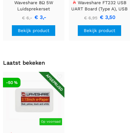
Waveshare 8Ω 5W
Waveshare FT232 USB
Luidsprekerset
UART Board (Type A), USB
naar TTL (UART)
€ 3,-
€ 3,50
€ 6,-
€ 6,95
Communicatiemodule
Bekijk product
Bekijk product
Laatst bekeken
AFGEPRIJSD
-50 %
Op voorraad