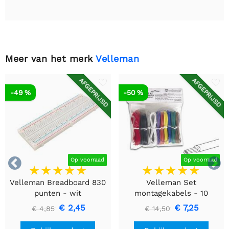
Meer van het merk
Velleman
AFGEPRIJSD
AFGEPRIJSD
-49 %
-50 %


Op voorraad
Op voorraad
Velleman Breadboard 830
Velleman Set
punten - wit
montagekabels - 10
kleuren - 60m - flexibele
€ 2,45
€ 7,25
€ 4,85
€ 14,50
kern (multi core)