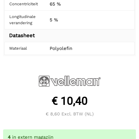
65 %
Concentriciteit
Longitudinale
5 %
verandering
Datasheet
Polyolefin
Materiaal
€ 10,40
€ 8,60
Excl. BTW (NL)
4
in extern magazijn