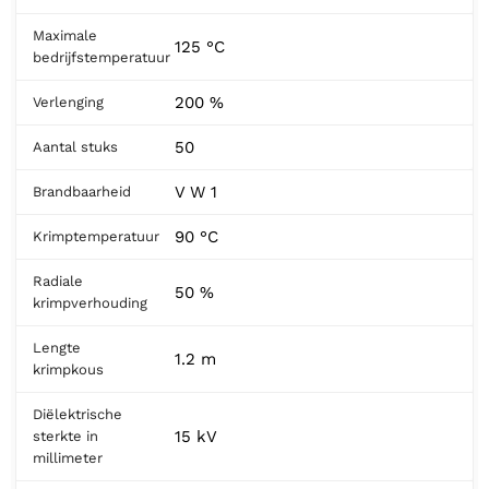
Maximale
125 °C
bedrijfstemperatuur
200 %
Verlenging
50
Aantal stuks
V W 1
Brandbaarheid
90 °C
Krimptemperatuur
Radiale
50 %
krimpverhouding
Lengte
1.2 m
krimpkous
Diëlektrische
15 kV
sterkte in
millimeter