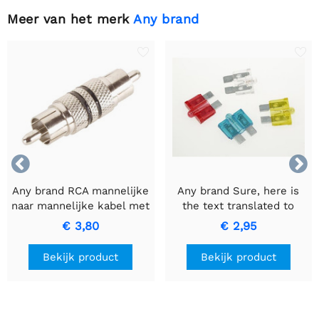
Meer van het merk
Any brand


Any brand RCA mannelijke
Any brand Sure, here is
naar mannelijke kabel met
the text translated to
zwarte ring voor
Dutch while keeping it
€ 3,80
€ 2,95
hoogwaardige
informal: AUTOZEKERING
signaaloverdracht
MET CONTROLELAMPJE -
Bekijk product
Bekijk product
15A Blauwe Zekering.