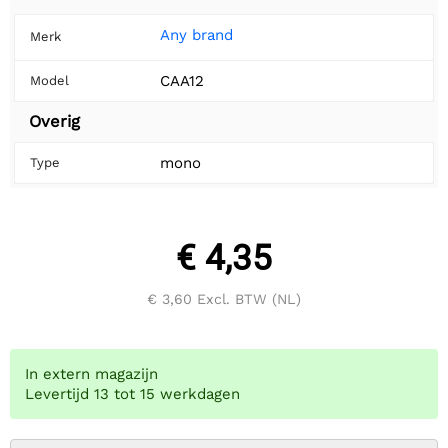
Any brand
Merk
CAA12
Model
Overig
mono
Type
€ 4,35
€ 3,60
Excl. BTW (NL)
In extern magazijn
Levertijd 13 tot 15 werkdagen