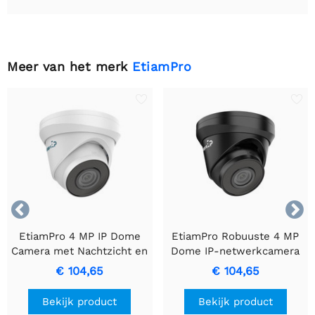
Meer van het merk
EtiamPro


EtiamPro 4 MP IP Dome
EtiamPro Robuuste 4 MP
Camera met Nachtzicht en
Dome IP-netwerkcamera
PoE
voor binnen en buiten.
€ 104,65
€ 104,65
Bekijk product
Bekijk product