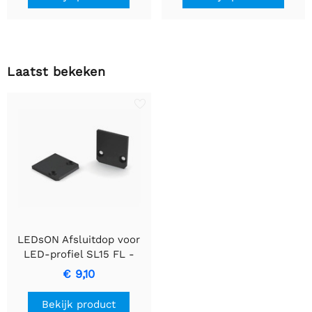
Laatst bekeken
LEDsON Afsluitdop voor
LED-profiel SL15 FL -
Geanodiseerd aluminium,
€ 9,10
zwart
Bekijk product