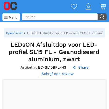

Menu
Opencircuit
LEDsON Afsluitdop voor LED-profiel SL15 FL - Geanodis
LEDsON Afsluitdop voor LED-
profiel SL15 FL - Geanodiseerd
aluminium, zwart
Artikelnr.
EC-SL15BFL-H3
Share

Schrijf een review