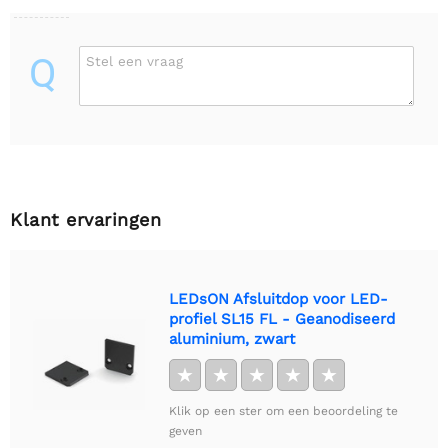
Q
Stel een vraag
Klant ervaringen
LEDsON Afsluitdop voor LED-
profiel SL15 FL - Geanodiseerd
aluminium, zwart
★
★
★
★
★
Klik op een ster om een beoordeling te
geven