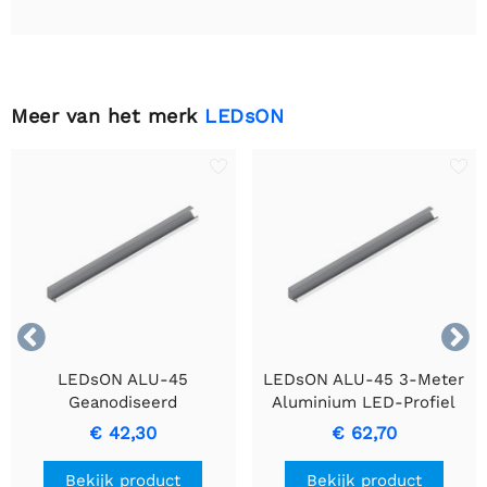
Meer van het merk
LEDsON


LEDsON ALU-45
LEDsON ALU-45 3-Meter
Geanodiseerd
Aluminium LED-Profiel
Aluminiumprofiel voor
met Zilveren
€ 42,30
€ 62,70
LED-strips
Geanodiseerde Afwerking
Bekijk product
Bekijk product