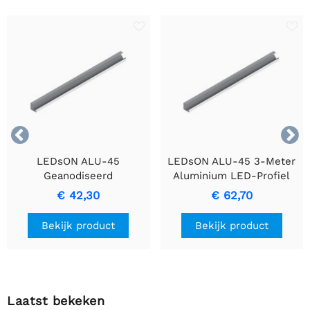


LEDsON ALU-45
LEDsON ALU-45 3-Meter
Geanodiseerd
Aluminium LED-Profiel
Aluminiumprofiel voor
met Zilveren
€ 42,30
€ 62,70
LED-strips
Geanodiseerde Afwerking
Bekijk product
Bekijk product
Laatst bekeken