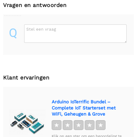
Vragen en antwoorden
Q
Stel een vraag
Klant ervaringen
Arduino IoTerrific Bundel –
Complete IoT Starterset met
WiFi, Geheugen & Grove
★
★
★
★
★
Klik op een ster om een beoordeling te