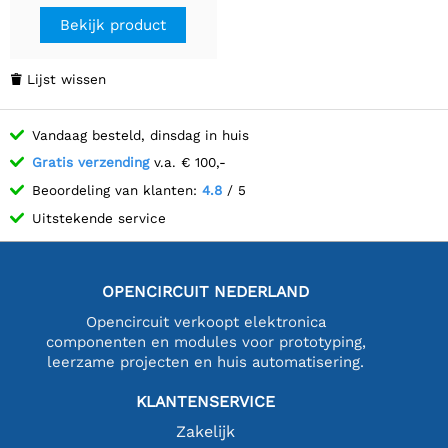
Bekijk product
Lijst wissen

Vandaag besteld, dinsdag in huis
Gratis verzending
v.a. € 100,-
Beoordeling van klanten:
4.8
/ 5
Uitstekende service
OPENCIRCUIT NEDERLAND
Opencircuit verkoopt elektronica
componenten en modules voor prototyping,
leerzame projecten en huis automatisering.
KLANTENSERVICE
Zakelijk