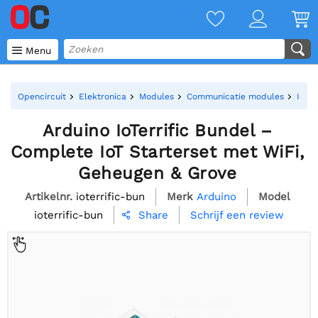

Menu
Opencircuit
Elektronica
Modules
Communicatie modules
IoT -
Arduino IoTerrific Bundel –
Complete IoT Starterset met WiFi,
Geheugen & Grove
Artikelnr.
ioterrific-bun
Merk
Arduino
Model
ioterrific-bun
Schrijf een review
Share
