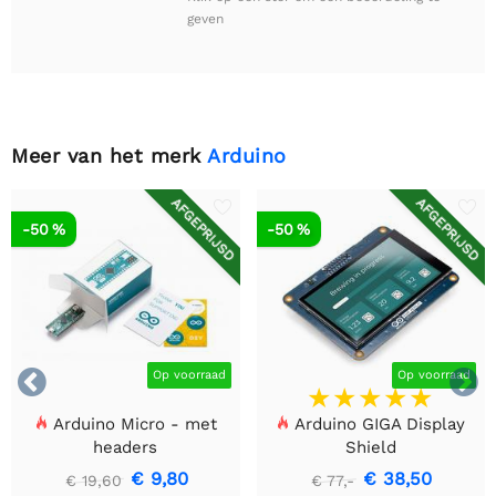
geven
Meer van het merk
Arduino
AFGEPRIJSD
AFGEPRIJSD
-50 %
-50 %


Op voorraad
Op voorraad
Arduino Micro - met
Arduino GIGA Display
headers
Shield
€ 9,80
€ 38,50
€ 19,60
€ 77,-