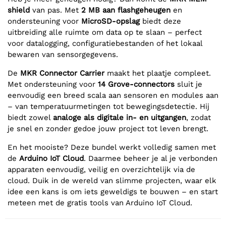
shield
van pas. Met
2 MB aan flashgeheugen
en
ondersteuning voor
MicroSD-opslag
biedt deze
uitbreiding alle ruimte om data op te slaan – perfect
voor datalogging, configuratiebestanden of het lokaal
bewaren van sensorgegevens.
De
MKR Connector Carrier
maakt het plaatje compleet.
Met ondersteuning voor
14 Grove-connectors
sluit je
eenvoudig een breed scala aan sensoren en modules aan
– van temperatuurmetingen tot bewegingsdetectie. Hij
biedt zowel
analoge als digitale in- en uitgangen
, zodat
je snel en zonder gedoe jouw project tot leven brengt.
En het mooiste? Deze bundel werkt volledig samen met
de
Arduino IoT Cloud
. Daarmee beheer je al je verbonden
apparaten eenvoudig, veilig en overzichtelijk via de
cloud. Duik in de wereld van slimme projecten, waar elk
idee een kans is om iets geweldigs te bouwen – en start
meteen met de gratis tools van Arduino IoT Cloud.