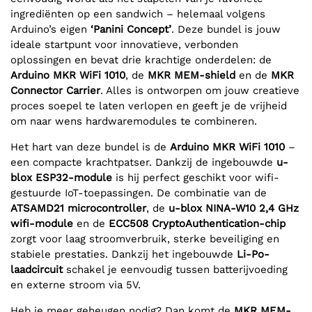
ingrediënten op een sandwich – helemaal volgens
Arduino’s eigen
‘Panini Concept’
. Deze bundel is jouw
ideale startpunt voor innovatieve, verbonden
oplossingen en bevat drie krachtige onderdelen: de
Arduino MKR WiFi 1010
, de
MKR MEM-shield
en de
MKR
Connector Carrier
. Alles is ontworpen om jouw creatieve
proces soepel te laten verlopen en geeft je de vrijheid
om naar wens hardwaremodules te combineren.
Het hart van deze bundel is de
Arduino MKR WiFi 1010
–
een compacte krachtpatser. Dankzij de ingebouwde
u-
blox ESP32-module
is hij perfect geschikt voor wifi-
gestuurde IoT-toepassingen. De combinatie van de
ATSAMD21 microcontroller
, de
u-blox NINA-W10 2,4 GHz
wifi-module
en de
ECC508 CryptoAuthentication-chip
zorgt voor laag stroomverbruik, sterke beveiliging en
stabiele prestaties. Dankzij het ingebouwde
Li-Po-
laadcircuit
schakel je eenvoudig tussen batterijvoeding
en externe stroom via 5V.
Heb je meer geheugen nodig? Dan komt de
MKR MEM-