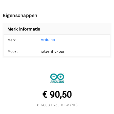
Eigenschappen
Merk informatie
Arduino
Merk
ioterrific-bun
Model
€ 90,50
€ 74,80
Excl. BTW (NL)