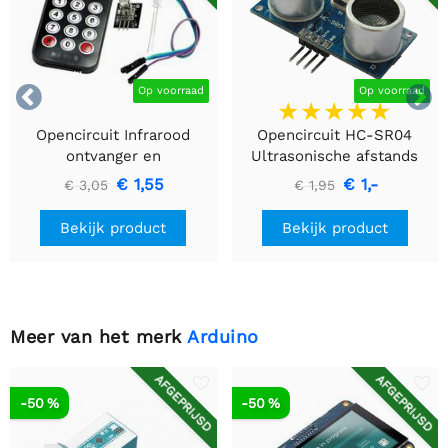


Op voorraad
Op voorraad
Opencircuit Infrarood
Opencircuit HC-SR04
ontvanger en
Ultrasonische afstands
afstandsbediening kit
detectie module
€ 1,55
€ 1,-
€ 3,05
€ 1,95
Bekijk product
Bekijk product
Meer van het merk
Arduino
AFGEPRIJSD
AFGEPRIJSD
-50 %
-50 %