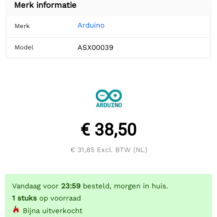
Merk informatie
Arduino
Merk
ASX00039
Model
€ 38,50
€ 31,85
Excl. BTW (NL)
Vandaag voor
23:59
besteld, morgen in huis.
1
stuks
op voorraad
Bijna uitverkocht