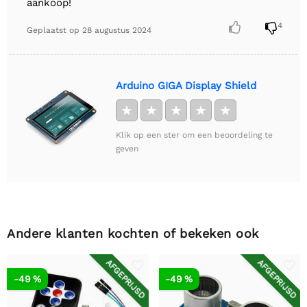
aankoop!


4
Geplaatst op
28 augustus 2024
Arduino GIGA Display Shield
★
★
★
★
★
Klik op een ster om een beoordeling te
geven
Andere klanten kochten of bekeken ook
AFGEPRIJSD
AFGEPRIJSD
-49 %
-49 %