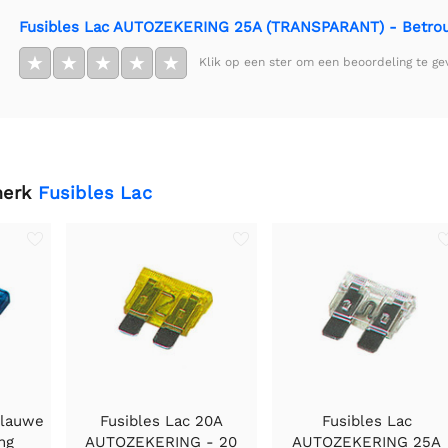
Fusibles Lac AUTOZEKERING 25A (TRANSPARANT) - Betrouw
★
★
★
★
★
Klik op een ster om een beoordeling te ge
merk
Fusibles Lac
blauwe
Fusibles Lac 20A
Fusibles Lac
ng
AUTOZEKERING - 20
AUTOZEKERING 25A