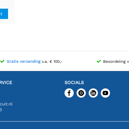
e
oor
ct
nica
Gratis verzending
v.a. € 100,-
Beoordeling 
RVICE
SOCIALS
uit.nl
3