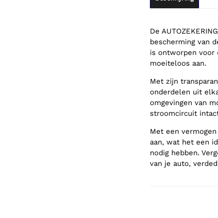
De AUTOZEKERING 2
bescherming van de 
is ontworpen voor 
moeiteloos aan.
Met zijn transpara
onderdelen uit elk
omgevingen van mod
stroomcircuit intact 
Met een vermogen v
aan, wat het een i
nodig hebben. Verg
van je auto, verded