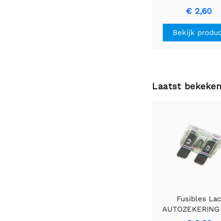
zekering
€ 2,60
Bekijk produ
Laatst bekeke
Fusibles La
AUTOZEKERING
(TRANSPARANT