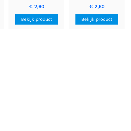
(GROEN) - Autozekering
35A Betrouwbare
€ 2,60
€ 2,60
voor circuitbescherming
Overstroombeveiligingszekering
Bekijk product
Bekijk product