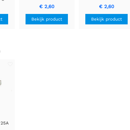
Ampé Autozekering
(TRANSPARANT) -
€ 2,60
€ 2,60
voor bedrading
Betrouwbare
beveiliging
bescherming voor
ct
Bekijk product
Bekijk product
voertuigelektronica
n
c
 25A
) -