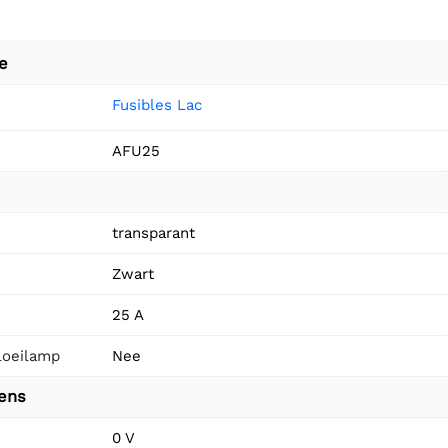
e
Fusibles Lac
AFU25
n
transparant
Zwart
e
25 A
loeilamp
Nee
vens
0 V