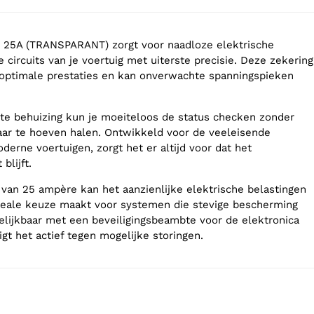
5A (TRANSPARANT) zorgt voor naadloze elektrische
circuits van je voertuig met uiterste precisie. Deze zekering
optimale prestaties en kan onverwachte spanningspieken
nte behuizing kun je moeiteloos de status checken zonder
aar te hoeven halen. Ontwikkeld voor de veeleisende
erne voertuigen, zorgt het er altijd voor dat het
blijft.
an 25 ampère kan het aanzienlijke elektrische belastingen
deale keuze maakt voor systemen die stevige bescherming
elijkbaar met een beveiligingsbeambte voor de elektronica
igt het actief tegen mogelijke storingen.