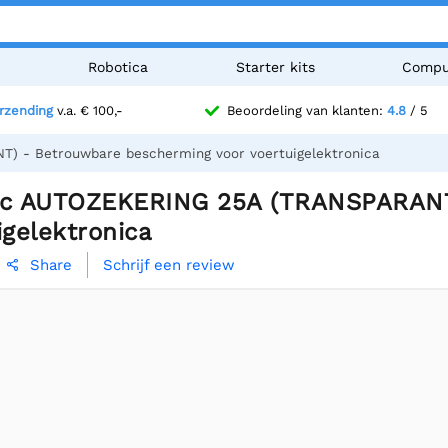
n
Robotica
Starter kits
Compu
erzending
v.a. € 100,-
Beoordeling van klanten:
4.8
/ 5
) - Betrouwbare bescherming voor voertuigelektronica
ac AUTOZEKERING 25A (TRANSPARANT
igelektronica
Schrijf een review
Share
