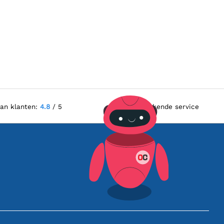
van klanten:
4.8
/ 5
Uitstekende service