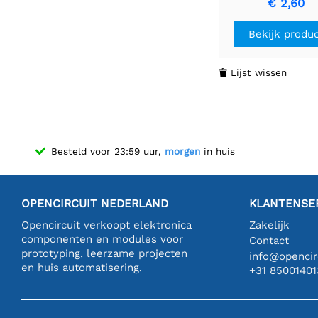
€ 2,60
Betrouwbar
bescherming v
Bekijk produ
voertuigelektro
Lijst wissen

Besteld voor 23:59 uur,
morgen
in huis
OPENCIRCUIT NEDERLAND
KLANTENSE
Opencircuit verkoopt elektronica
Zakelijk
componenten en modules voor
Contact
prototyping, leerzame projecten
info@opencirc
en huis automatisering.
+31 85001401