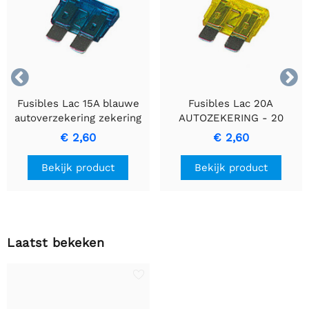


Fusibles Lac 15A blauwe
Fusibles Lac 20A
autoverzekering zekering
AUTOZEKERING - 20
Ampé Autozekering voor
€ 2,60
€ 2,60
bedrading beveiliging
Bekijk product
Bekijk product
Laatst bekeken