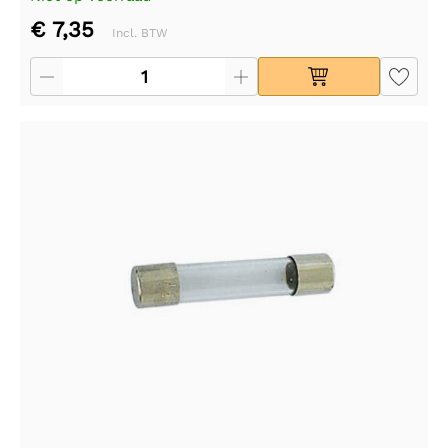
€ 7,35
Incl. BTW