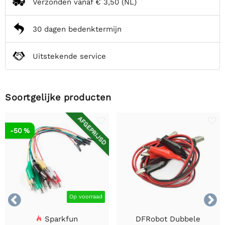
Verzonden vanaf
€ 3,50
(NL)
30 dagen bedenktermijn
Uitstekende service
Soortgelijke producten
AFGEPRIJSD
-50 %


Op voorraad
Sparkfun
DFRobot Dubbele