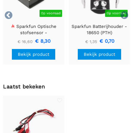


Op voorraad
Op voorraad
Sparkfun Optische
Sparkfun Batterijhouder -
stofsensor -
18650 (PTH)
GP2Y1010AU0F
€ 8,30
€ 0,70
€ 16,60
€ 1,35
Bekijk product
Bekijk product
Laatst bekeken