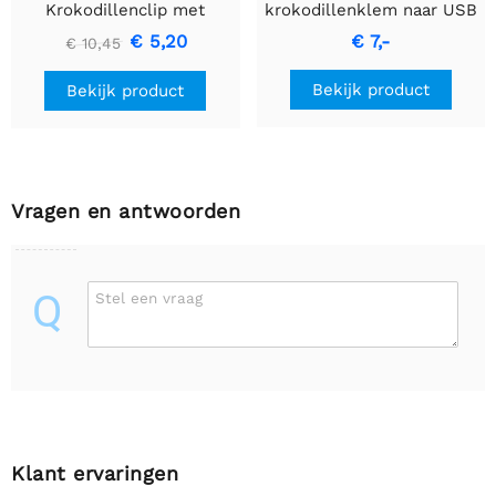
Krokodillenclip met
krokodillenklem naar USB
female header (10-pack)
male kabelpakket
€ 5,20
€ 7,-
€ 10,45
Bekijk product
Bekijk product
Vragen en antwoorden
Q
Stel een vraag
Klant ervaringen