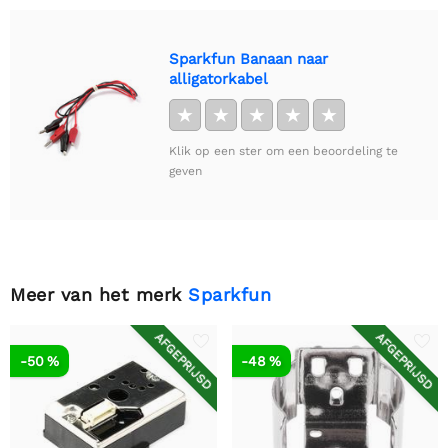
Sparkfun Banaan naar
alligatorkabel
★
★
★
★
★
Klik op een ster om een beoordeling te
geven
Meer van het merk
Sparkfun
AFGEPRIJSD
AFGEPRIJSD
-50 %
-48 %