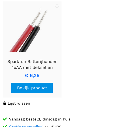
Sparkfun Batterijhouder
4xAA met deksel en
schakelaar
€ 6,25
Bekijk product
Lijst wissen

Vandaag besteld, dinsdag in huis
Gratis verzending
v.a. € 100,-