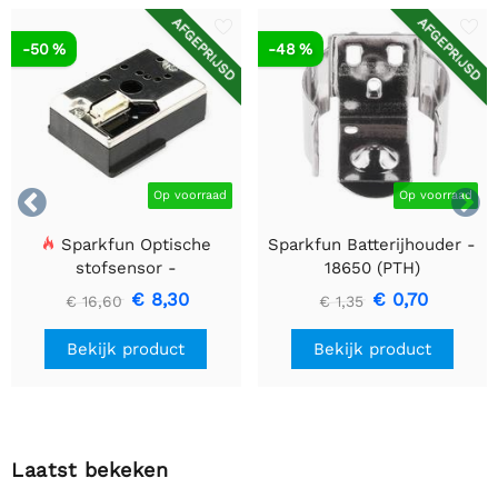
AFGEPRIJSD
AFGEPRIJSD
-50 %
-48 %


Op voorraad
Op voorraad
Sparkfun Optische
Sparkfun Batterijhouder -
stofsensor -
18650 (PTH)
GP2Y1010AU0F
€ 8,30
€ 0,70
€ 16,60
€ 1,35
Bekijk product
Bekijk product
Laatst bekeken