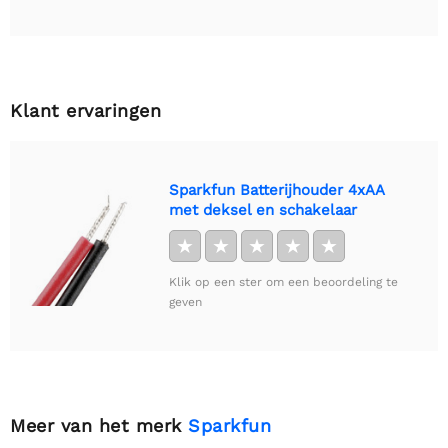
Klant ervaringen
Sparkfun Batterijhouder 4xAA
met deksel en schakelaar
★
★
★
★
★
Klik op een ster om een beoordeling te
geven
Meer van het merk
Sparkfun