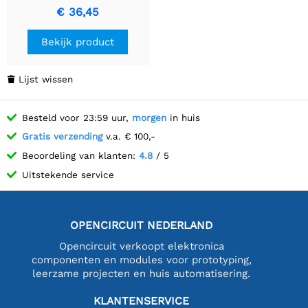
Sneeuwschep
€ 36,45
Bekijk product
Lijst wissen

Besteld voor 23:59 uur,
morgen
in huis
Gratis verzending
v.a. € 100,-
Beoordeling van klanten:
4.8
/ 5
Uitstekende service
OPENCIRCUIT NEDERLAND
Opencircuit verkoopt elektronica
componenten en modules voor prototyping,
leerzame projecten en huis automatisering.
KLANTENSERVICE