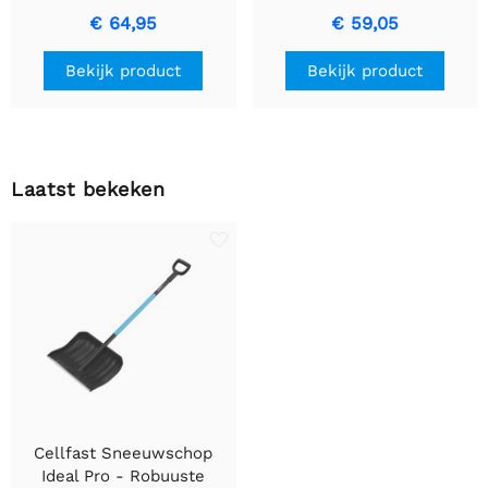
en een lengte van 50m.
slang
€ 64,95
€ 59,05
Bekijk product
Bekijk product
Laatst bekeken
Cellfast Sneeuwschop
Ideal Pro - Robuuste