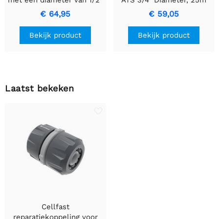
met een diameter van 1/2"
ATS 3/4" Diameter, 25m
en een lengte van 50m.
slang
€ 64,95
€ 59,05
Bekijk product
Bekijk product
Laatst bekeken
Cellfast
reparatiekoppeling voor