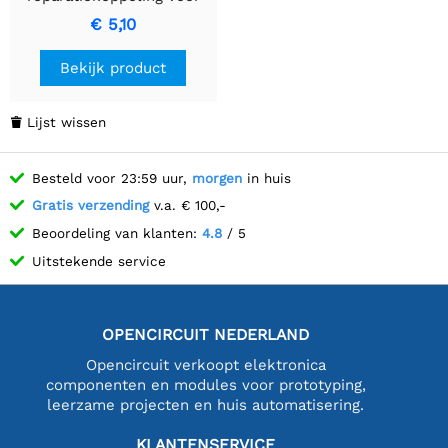
1/2" en 5/8" tuinslangen
€ 5,10
Bekijk product
Lijst wissen

Besteld voor 23:59 uur,
morgen
in huis
Gratis verzending
v.a. € 100,-
Beoordeling van klanten:
4.8
/ 5
Uitstekende service
OPENCIRCUIT NEDERLAND
Opencircuit verkoopt elektronica
componenten en modules voor prototyping,
leerzame projecten en huis automatisering.
KLANTENSERVICE