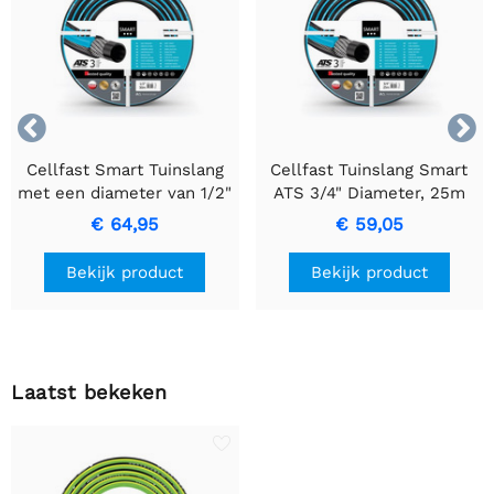


Cellfast Smart Tuinslang
Cellfast Tuinslang Smart
met een diameter van 1/2"
ATS 3/4" Diameter, 25m
en een lengte van 50m.
slang
€ 64,95
€ 59,05
Bekijk product
Bekijk product
Laatst bekeken