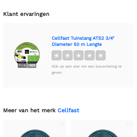
Klant ervaringen
Cellfast Tuinslang ATS2 3/4"
Diameter 50 m Lengte
★
★
★
★
★
Klik op een ster om een beoordeling te
geven
Meer van het merk
Cellfast