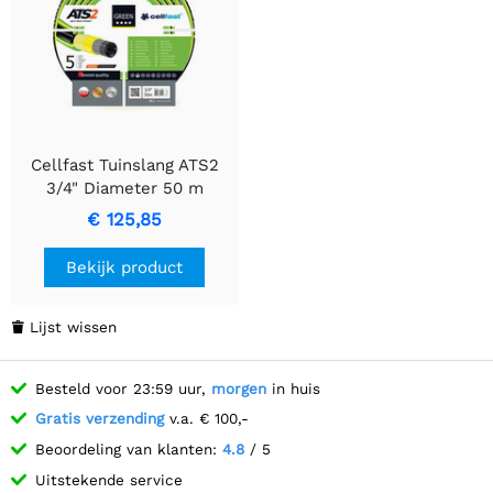
Cellfast Tuinslang ATS2
3/4" Diameter 50 m
Lengte
€ 125,85
Bekijk product
Lijst wissen

Besteld voor 23:59 uur,
morgen
in huis
Gratis verzending
v.a. € 100,-
Beoordeling van klanten:
4.8
/ 5
Uitstekende service